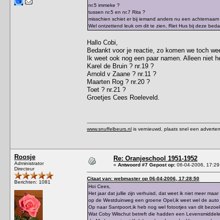
nr.5 immeke ?
tussen nr.5 en nr.7 Rita ?
misschien schiet er bij iemand anders nu een achternaam
Wel ontzettend leuk om dit te zien, Riet Hus bij deze beda
Hallo Cobi,
Bedankt voor je reactie, zo komen we toch wee
Ik weet ook nog een paar namen. Alleen niet h
Karel de Bruin ? nr.19 ?
Arnold v Zaane ? nr.11 ?
Maarten Rog ? nr.20 ?
Toet ? nr.21 ?
Groetjes Cees Roeleveld.
www.snuffelbeurs.nl
is vernieuwd, plaats snel een adverten
Roosje
Re: Oranjeschool 1951-1952
Administrator
«
Antwoord #7 Gepost op:
06-04-2006, 17:29
Directeur
Citaat van: webmaster op 06-04-2006, 17:28:50
Berichten: 1081
Hoi Cees,
Het jaar dat jullie zijn verhuisd, dat weet ik niet meer 
op de Westduinweg een groene Opel,ik weet wel de auto
Op naar Santpoort,ik heb nog wel fotootjes van dit bezoe
Wat Coby Wilschut betreft die hadden een Levensmiddele