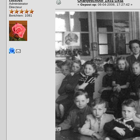
Oranjeschool 1951-1952
Administrator
«
Gepost op:
06-04-2006, 17:27:42 »
Directeur
Berichten: 1081