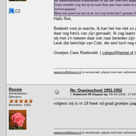
de Markensestraat Kolebrander of van der Veer een slager
Coby vertelde nog dat zij op haar 8ste jaar haar vader is 
school gegaan.
Maar wat goed he`dat zij de Juf nog herkende? groetjes R
Hallo Riet,
Bedankt voor je reactie, ik kan het me niet zo 
daar nog foto's van zijn gemaakt. Ik zag laatst
wij met z'n tweeen daar ook naar beneden zijn 
Leuk dat berichtje van Cobi, die wist toch no
Groetjes Cees Roeleveld. (
ceharo@hetnet.nl
)
www.snuffelbeurs.nl
is vernieuwd, plaats snel een adverten
Roosje
Re: Oranjeschool 1951-1952
Administrator
«
Antwoord #8 Gepost op:
06-04-2006, 17:29
Directeur
volgens mij is nr 19 freek vd graaf.groetjes jaa
Berichten: 1081
www.snuffelbeurs.nl
is vernieuwd, plaats snel een adverten