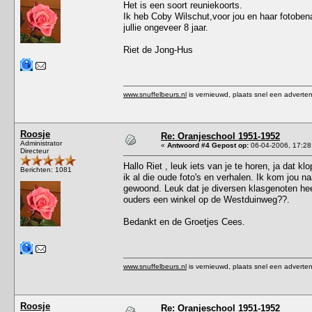
Het is een soort reuniekoorts.
Ik heb Coby Wilschut,voor jou en haar fotoben
jullie ongeveer 8 jaar.
Riet de Jong-Hus
www.snuffelbeurs.nl
is vernieuwd, plaats snel een adverten
Roosje
Re: Oranjeschool 1951-1952
Administrator
«
Antwoord #4 Gepost op:
06-04-2006, 17:28
Directeur
Hallo Riet , leuk iets van je te horen, ja dat k
Berichten: 1081
ik al die oude foto's en verhalen. Ik kom jou n
gewoond. Leuk dat je diversen klasgenoten hee
ouders een winkel op de Westduinweg??.
Bedankt en de Groetjes Cees.
www.snuffelbeurs.nl
is vernieuwd, plaats snel een adverten
Roosje
Re: Oranjeschool 1951-1952