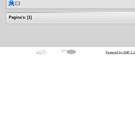
Pagina's:
[
1
]
Powered by SMF 1.1