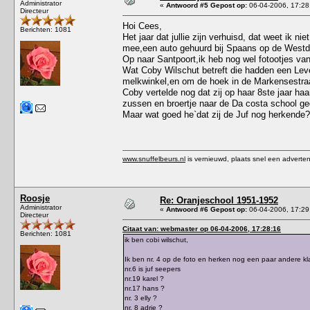
Administrator
«
Antwoord #5 Gepost op:
06-04-2006, 17:28
Directeur
Hoi Cees,
Berichten: 1081
Het jaar dat jullie zijn verhuisd, dat weet ik 
mee,een auto gehuurd bij Spaans op de Westd
Op naar Santpoort,ik heb nog wel fotootjes van
Wat Coby Wilschut betreft die hadden een Lev
melkwinkel,en om de hoek in de Markensestraat
Coby vertelde nog dat zij op haar 8ste jaar haa
zussen en broertje naar de Da costa school g
Maar wat goed he`dat zij de Juf nog herkende?
www.snuffelbeurs.nl
is vernieuwd, plaats snel een adverten
Roosje
Re: Oranjeschool 1951-1952
Administrator
«
Antwoord #6 Gepost op:
06-04-2006, 17:29
Directeur
Citaat van: webmaster op 06-04-2006, 17:28:16
Berichten: 1081
ik ben cobi wilschut,
Ik ben nr. 4 op de foto en herken nog een paar andere 
nr.6 is juf seepers
nr.19 karel ?
nr.17 hans ?
nr. 3 elly ?
nr. 8 adrie ?