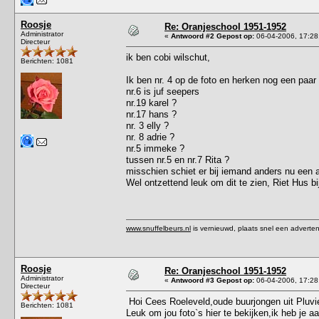
Roosje
Re: Oranjeschool 1951-1952
Administrator
«
Antwoord #2 Gepost op:
06-04-2006, 17:28
Directeur
ik ben cobi wilschut,
Berichten: 1081
Ik ben nr. 4 op de foto en herken nog een paa
nr.6 is juf seepers
nr.19 karel ?
nr.17 hans ?
nr. 3 elly ?
nr. 8 adrie ?
nr.5 immeke ?
tussen nr.5 en nr.7 Rita ?
misschien schiet er bij iemand anders nu een 
Wel ontzettend leuk om dit te zien, Riet Hus bi
www.snuffelbeurs.nl
is vernieuwd, plaats snel een adverten
Roosje
Re: Oranjeschool 1951-1952
Administrator
«
Antwoord #3 Gepost op:
06-04-2006, 17:28
Directeur
Hoi Cees Roeleveld,oude buurjongen uit Pluvie
Berichten: 1081
Leuk om jou foto`s hier te bekijken,ik heb je 