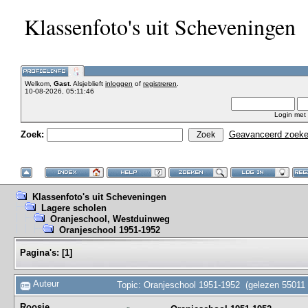
Klassenfoto's uit Scheveningen
Welkom,
Gast
. Alsjeblieft
inloggen
of
registreren
.
10-08-2026, 05:11:46
Login met
Zoek:
Geavanceerd zoek
Klassenfoto's uit Scheveningen
Lagere scholen
Oranjeschool, Westduinweg
Oranjeschool 1951-1952
Pagina's:
[
1
]
Auteur
Topic: Oranjeschool 1951-1952 (gelezen 55011 
Roosje