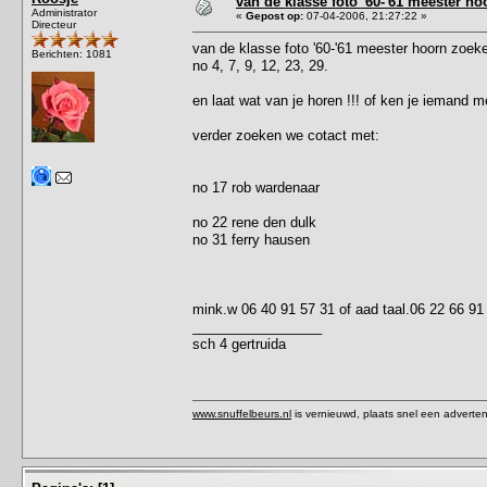
van de klasse foto '60-'61 meester h
Administrator
«
Gepost op:
07-04-2006, 21:27:22 »
Directeur
van de klasse foto '60-'61 meester hoorn zoek
Berichten: 1081
no 4, 7, 9, 12, 23, 29.
en laat wat van je horen !!! of ken je iemand me
verder zoeken we cotact met:
no 17 rob wardenaar
no 22 rene den dulk
no 31 ferry hausen
mink.w 06 40 91 57 31 of aad taal.06 22 66 91
_________________
sch 4 gertruida
www.snuffelbeurs.nl
is vernieuwd, plaats snel een adverten