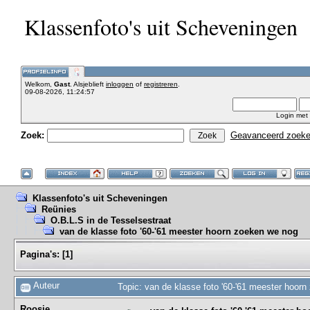
Klassenfoto's uit Scheveningen
Welkom,
Gast
. Alsjeblieft
inloggen
of
registreren
.
09-08-2026, 11:24:57
Login met
Zoek:
Geavanceerd zoek
Klassenfoto's uit Scheveningen
Reünies
O.B.L.S in de Tesselsestraat
van de klasse foto '60-'61 meester hoorn zoeken we nog
Pagina's:
[
1
]
Auteur
Topic: van de klasse foto '60-'61 meester hoor
Roosje