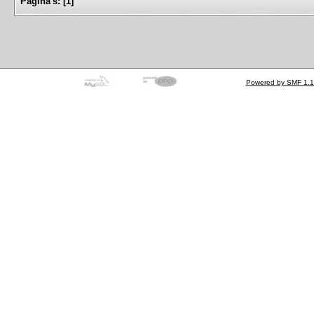
Pagina's:
[
1
]
Powered by SMF 1.1