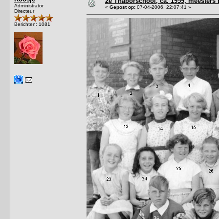
2e Thaborschool, ca. 1959, meesters
Administrator
«
Gepost op:
07-04-2006, 22:07:41 »
Directeur
Berichten: 1081