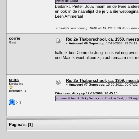
Pieter de Graaf
Bedankt, Pieter. Jouw naam en de twee andere
en ook in de naamlijst die je via die webpagina
Leen Ammeraal
«
Laatste verandering: 18-01-2019, 20:33:28 door Leen
corrie
Re: 2e Thaborschool, ca. 1959, mees
Gast
«
Antwoord #6 Gepost op:
17-11-2008, 13:24:12 
hallo,ik ben Corrie de Jong en ik wil nog eve
ene Max ik weet alleen zijn achternaam niet m
snirs
Re: 2e Thaborschool, ca. 1959, mees
Kwekeling
«
Antwoord #7 Gepost op:
15-09-2021, 00:07:32 
Berichten: 1
Citaat van: dicky op 12-07-2006, 20:45:14
nummer 6 ben ik Dicky Verhey, nr. 2 is Arie Taal, nr 29 mijn
Pagina's:
[
1
]