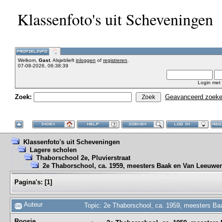
Klassenfoto's uit Scheveningen
Welkom,
Gast
. Alsjeblieft
inloggen
of
registreren
.
07-08-2026, 06:38:39
Login met
Zoek:
Geavanceerd zoek
Klassenfoto's uit Scheveningen
Lagere scholen
Thaborschool 2e, Pluvierstraat
2e Thaborschool, ca. 1959, meesters Baak en Van Leeuwe
Pagina's:
[
1
]
Auteur
Topic: 2e Thaborschool, ca. 1959, meesters B
Roosje