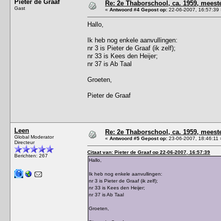
Pieter de Graaf
Re: 2e Thaborschool, ca. 1959, mees
Gast
«
Antwoord #4 Gepost op:
22-06-2007, 16:57:39 
Hallo,
Ik heb nog enkele aanvullingen:
nr 3 is Pieter de Graaf (ik zelf);
nr 33 is Kees den Heijer;
nr 37 is Ab Taal
Groeten,
Pieter de Graaf
Leen
Re: 2e Thaborschool, ca. 1959, mees
Global Moderator
«
Antwoord #5 Gepost op:
23-06-2007, 18:46:11 
Directeur
Citaat van: Pieter de Graaf op 22-06-2007, 16:57:39
Berichten: 267
Hallo,
Ik heb nog enkele aanvullingen:
nr 3 is Pieter de Graaf (ik zelf);
nr 33 is Kees den Heijer;
nr 37 is Ab Taal
Groeten,