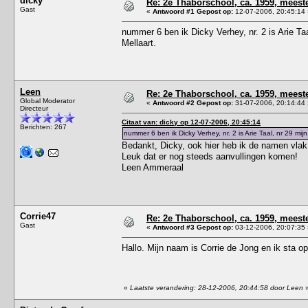
dicky
Re: 2e Thaborschool, ca. 1959, mees
Gast
«
Antwoord #1 Gepost op:
12-07-2006, 20:45:14 
nummer 6 ben ik Dicky Verhey, nr. 2 is Arie Taal
Mellaart.
Leen
Re: 2e Thaborschool, ca. 1959, mees
Global Moderator
«
Antwoord #2 Gepost op:
31-07-2006, 20:14:44 
Directeur
Citaat van: dicky op 12-07-2006, 20:45:14
Berichten: 267
nummer 6 ben ik Dicky Verhey, nr. 2 is Arie Taal, nr 29 mijn 
Bedankt, Dicky, ook hier heb ik de namen vlak
Leuk dat er nog steeds aanvullingen komen!
Leen Ammeraal
Corrie47
Re: 2e Thaborschool, ca. 1959, mees
Gast
«
Antwoord #3 Gepost op:
03-12-2006, 20:07:35 
Hallo. Mijn naam is Corrie de Jong en ik sta o
«
Laatste verandering: 28-12-2006, 20:44:58 door Leen