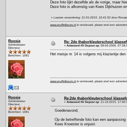
Deze foto lijkt dezelfde als de vorige, maar hie
Deze foto is afkomstig van Kees Dijkhuizen e
«
Laatste verandering: 21-01-2019, 10:41:52 door Roosj
www.snuffelbeurs.nl
is vernieuwd, plaats snel een adverten
Roosje
Re: 2de thaborkleuterschool klasse
Administrator
«
Antwoord #5 Gepost op:
08-04-2006, 07:38:
Directeur
Het meisje nr. 14 is volgens mij klazientje den 
Berichten: 1081
www.snuffelbeurs.nl
is vernieuwd, plaats snel een adverten
Roosje
Re:2de thaborkleuterschool klassef
Administrator
«
Antwoord #6 Gepost op:
21-10-2015, 17:40:
Directeur
Goedenavond,
Berichten: 1081
Op de betreffende foto kan een aanpassing g
Kees Knoester is onjuist.