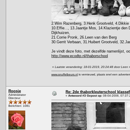
2.Wim Razenberg, 3.Henk Grootveld, 4.Dikkie 
10.Effie..., 13.Jaantje Mos, 14.Klazientje den 
Dijkhuizen,
21.Corrie Pronk, 26.Leen van den Berg
30.Gerrit Verbaan, 31.Huibert Grootveld, 32.J
Je vindt deze foto, met dezelfde namenlijst, o
http://www.ecodtp.nl/thaborschool
«
Laatste verandering: 18-01-2019, 20:24:48 door Leen
www.snuffelbeurs.nl
is vernieuwd, plaats snel een adverten
Roosje
Re: 2de thaborkleuterschool klasse
Administrator
«
Antwoord #3 Gepost op:
08-04-2006, 07:37:
Directeur
Berichten: 1081