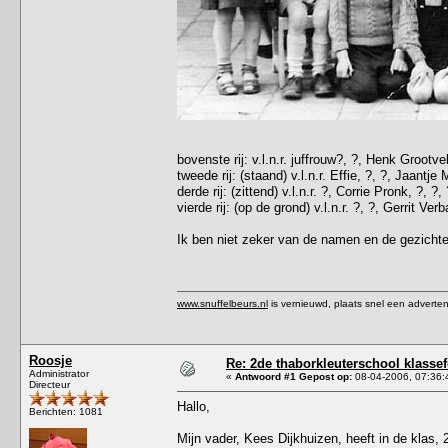
bovenste rij: v.l.n.r. juffrouw?, ?, Henk Groot
tweede rij: (staand) v.l.n.r. Effie, ?, ?, Jaant
derde rij: (zittend) v.l.n.r. ?, Corrie Pronk, ?, ?, 
vierde rij: (op de grond) v.l.n.r. ?, ?, Gerrit 
Ik ben niet zeker van de namen en de gezichte
www.snuffelbeurs.nl
is vernieuwd, plaats snel een adverten
Roosje
Re: 2de thaborkleuterschool klasse
Administrator
«
Antwoord #1 Gepost op:
08-04-2006, 07:36:
Directeur
Hallo,
Berichten: 1081
Mijn vader, Kees Dijkhuizen, heeft in de klas, 