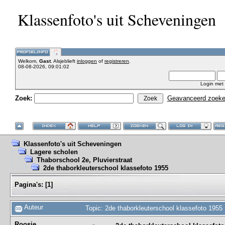
Klassenfoto's uit Scheveningen
Welkom,
Gast
. Alsjeblieft
inloggen
of
registreren
.
08-08-2026, 09:01:02
Login met
Zoek:
Geavanceerd zoek
Klassenfoto's uit Scheveningen
Lagere scholen
Thaborschool 2e, Pluvierstraat
2de thaborkleuterschool klassefoto 1955
Pagina's:
[
1
]
Auteur
Topic: 2de thaborkleuterschool klassefoto 1955
Roosje