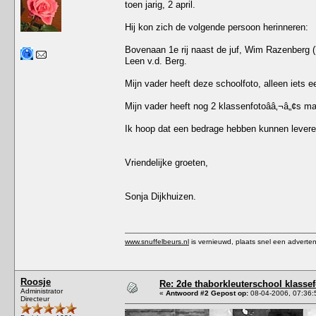
toen jarig, 2 april.
Hij kon zich de volgende persoon herinneren:
Bovenaan 1e rij naast de juf, Wim Razenberg (?)
Leen v.d. Berg.
Mijn vader heeft deze schoolfoto, alleen iets e
Mijn vader heeft nog 2 klassenfotoââ‚¬â„¢s ma
Ik hoop dat een bedrage hebben kunnen leveren
Vriendelijke groeten,
Sonja Dijkhuizen.
www.snuffelbeurs.nl
is vernieuwd, plaats snel een adverten
Roosje
Re: 2de thaborkleuterschool klasse
Administrator
«
Antwoord #2 Gepost op:
08-04-2006, 07:36:
Directeur