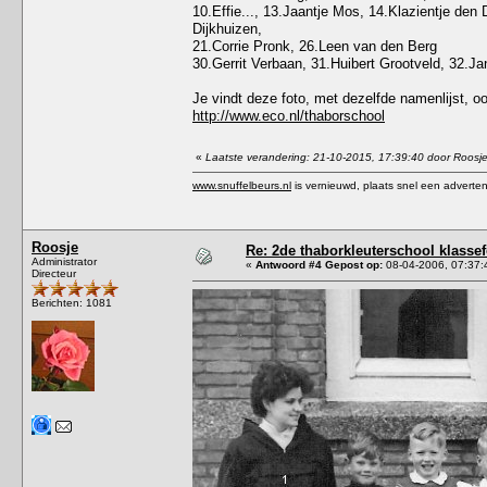
10.Effie..., 13.Jaantje Mos, 14.Klazientje den 
Dijkhuizen,
21.Corrie Pronk, 26.Leen van den Berg
30.Gerrit Verbaan, 31.Huibert Grootveld, 32.J
Je vindt deze foto, met dezelfde namenlijst, o
http://www.eco.nl/thaborschool
«
Laatste verandering: 21-10-2015, 17:39:40 door Roosj
www.snuffelbeurs.nl
is vernieuwd, plaats snel een adverten
Roosje
Re: 2de thaborkleuterschool klasse
Administrator
«
Antwoord #4 Gepost op:
08-04-2006, 07:37:
Directeur
Berichten: 1081