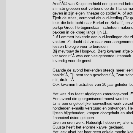
AndéÂ© van Kruijssen hield een gloeiend betoog
slimste groepen ooit vertoond op de Tilanusma
geven in zijn eigen "theater op zolder"Â, of ac
Tjerk de Vries, vermomd als oud-leerling ("ik 
leuk die fietstocht naar Borkel en Schaft", en 
parkje Groot Hertoginnelaan, schetsen makend v
pakken in de kroeg langs lijn 11.
Juf Lemmert bekende aan oud-leerlingen dat zij
vakken. Zij dacht dat ze daar voor aangenomen
lessen Biologie voor te bereiden.
Bij mevrouw de Hoop-v.d. Berg kwamen afgelopen
ver vooruit"Â was een veelgehoorde uitspraak.
levendig voor de geest.
Gaande de avond herkenden steeds meer leerlinge
haalde"Â, "jij bent toch geschorst"Â, "van scho
stil, druk.."Â.
Ook kwamen frustraties van 30 jaar geleden bov
Het was dus feest afgelopen zaterdagavond. E
Een avond die georganiseerd moest worden.
Er is een ongelooflijke hoeveelheid werk verzet
honderden e-mails verstuurd en ontvangen. Het 
lijsten bijgehouden; knopen doorgehakt en uite
financieel risico gelopen.
Uren en uren werk. Natuurlijk hebben wij all
Guusta heeft het enorme karwei geklaard.
Het leek alsof het haar geen enkele moeite kos