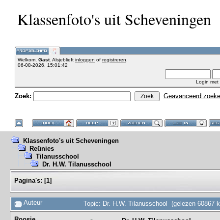
Klassenfoto's uit Scheveningen
Welkom,
Gast
. Alsjeblieft
inloggen
of
registreren
.
06-08-2026, 15:01:42
Login met
Zoek:
Geavanceerd zoek
Klassenfoto's uit Scheveningen
Reünies
Tilanusschool
Dr. H.W. Tilanusschool
Pagina's:
[
1
]
Auteur
Topic: Dr. H.W. Tilanusschool (gelezen 60867 k
Roosje