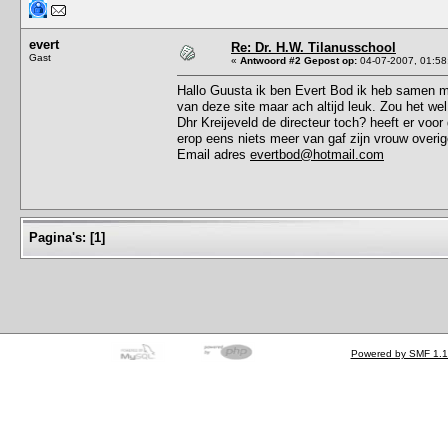
evert
Re: Dr. H.W. Tilanusschool
Gast
«
Antwoord #2 Gepost op:
04-07-2007, 01:58
Hallo Guusta ik ben Evert Bod ik heb samen m
van deze site maar ach altijd leuk. Zou het wel
Dhr Kreijeveld de directeur toch? heeft er voor
erop eens niets meer van gaf zijn vrouw overi
Email adres
evertbod@hotmail.com
Pagina's:
[
1
]
Powered by SMF 1.1