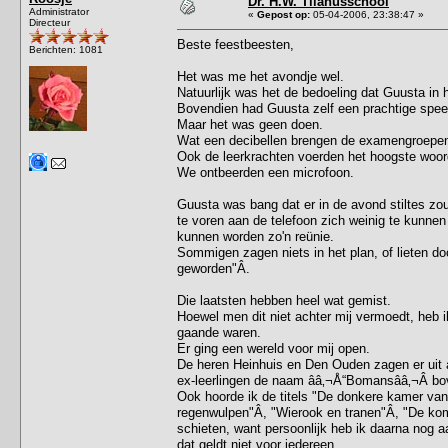
Dr. H.W. Tilanusschool
Administrator
«
Gepost op:
05-04-2006, 23:38:47 »
Directeur
Beste feestbeesten,
Berichten: 1081
Het was me het avondje wel.
Natuurlijk was het de bedoeling dat Guusta in
Bovendien had Guusta zelf een prachtige spee
Maar het was geen doen.
Wat een decibellen brengen de examengroepen
Ook de leerkrachten voerden het hoogste woor
We ontbeerden een microfoon.
Guusta was bang dat er in de avond stiltes zo
te voren aan de telefoon zich weinig te kunnen
kunnen worden zo'n reünie.
Sommigen zagen niets in het plan, of lieten d
geworden"Â.
Die laatsten hebben heel wat gemist.
Hoewel men dit niet achter mij vermoedt, heb i
gaande waren.
Er ging een wereld voor mij open.
De heren Heinhuis en Den Ouden zagen er uit al
ex-leerlingen de naam ââ‚¬Å“Bomansââ‚¬Â bov
Ook hoorde ik de titels "De donkere kamer van 
regenwulpen"Â, "Wierook en tranen"Â, "De koms
schieten, want persoonlijk heb ik daarna nog a
dat geldt niet voor iedereen.