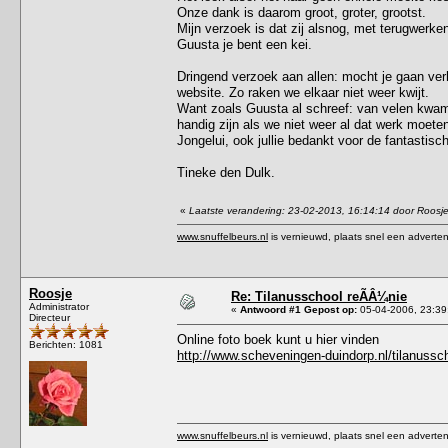
Onze dank is daarom groot, groter, grootst.
Mijn verzoek is dat zij alsnog, met terugwerken
Guusta je bent een kei.
Dringend verzoek aan allen: mocht je gaan ver
website. Zo raken we elkaar niet weer kwijt.
Want zoals Guusta al schreef: van velen kwam
handig zijn als we niet weer al dat werk moete
Jongelui, ook jullie bedankt voor de fantastisc
Tineke den Dulk.
«
Laatste verandering: 23-02-2013, 16:14:14 door Roosj
www.snuffelbeurs.nl
is vernieuwd, plaats snel een adverten
Roosje
Re: Tilanusschool reÃÂ¼nie
Administrator
«
Antwoord #1 Gepost op:
05-04-2006, 23:39
Directeur
Online foto boek kunt u hier vinden
Berichten: 1081
http://www.scheveningen-duindorp.nl/tilanussc
www.snuffelbeurs.nl
is vernieuwd, plaats snel een adverten