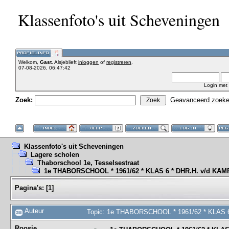
Klassenfoto's uit Scheveningen
Welkom,
Gast
. Alsjeblieft
inloggen
of
registreren
.
07-08-2026, 06:47:42
Login met
Zoek:
Geavanceerd zoek
Klassenfoto's uit Scheveningen
Lagere scholen
Thaborschool 1e, Tesselsestraat
1e THABORSCHOOL * 1961/62 * KLAS 6 * DHR.H. v/d KAM
Pagina's:
[
1
]
Auteur
Topic: 1e THABORSCHOOL * 1961/62 * KLAS 6
Roosje