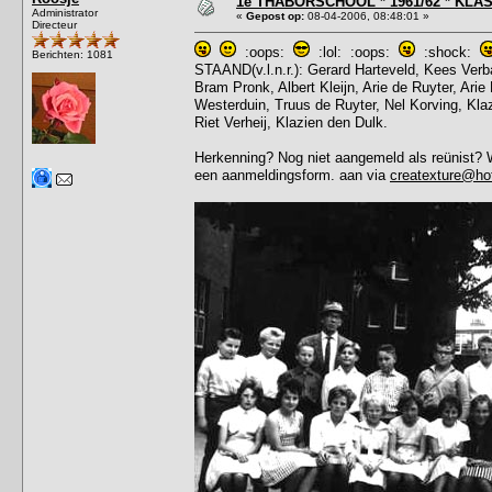
1e THABORSCHOOL * 1961/62 * KLAS 
Administrator
«
Gepost op:
08-04-2006, 08:48:01 »
Directeur
:oops:
:lol: :oops:
:shock:
Berichten: 1081
STAAND(v.l.n.r.): Gerard Harteveld, Kees Ver
Bram Pronk, Albert Kleijn, Arie de Ruyter, Arie
Westerduin, Truus de Ruyter, Nel Korving, Klazi
Riet Verheij, Klazien den Dulk.
Herkenning? Nog niet aangemeld als reünist? W
een aanmeldingsform. aan via
createxture@ho