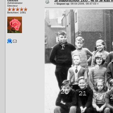
1e thaborschool 1955 . 4e of 5e klas 
Administrator
«
Gepost op:
08-04-2006, 08:47:03 »
Directeur
Berichten: 1081