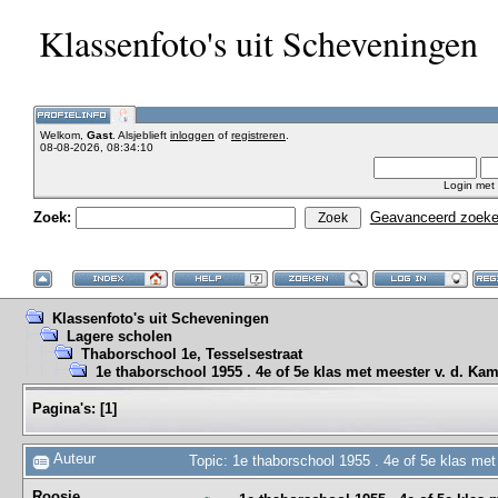
Klassenfoto's uit Scheveningen
Welkom,
Gast
. Alsjeblieft
inloggen
of
registreren
.
08-08-2026, 08:34:10
Login met
Zoek:
Geavanceerd zoek
Klassenfoto's uit Scheveningen
Lagere scholen
Thaborschool 1e, Tesselsestraat
1e thaborschool 1955 . 4e of 5e klas met meester v. d. Ka
Pagina's:
[
1
]
Auteur
Topic: 1e thaborschool 1955 . 4e of 5e klas me
Roosje