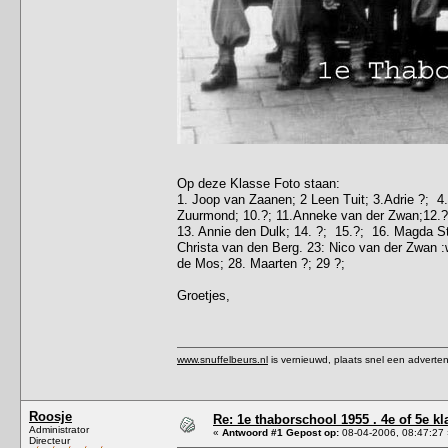
Op deze Klasse Foto staan:
1. Joop van Zaanen; 2 Leen Tuit; 3.Adrie ?; 4.
Zuurmond; 10.?; 11.Anneke van der Zwan;12.
13. Annie den Dulk; 14. ?; 15.?; 16. Magda St
Christa van den Berg. 23: Nico van der Zwan :w
de Mos; 28. Maarten ?; 29 ?;
Groetjes,
www.snuffelbeurs.nl
is vernieuwd, plaats snel een adverten
Roosje
Re: 1e thaborschool 1955 . 4e of 5e k
Administrator
«
Antwoord #1 Gepost op:
08-04-2006, 08:47:27 
Directeur