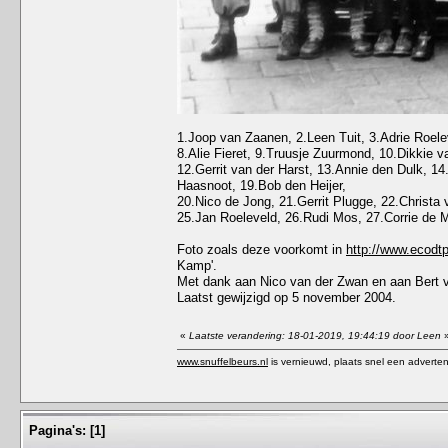
1.Joop van Zaanen, 2.Leen Tuit, 3.Adrie Roele
8.Alie Fieret, 9.Truusje Zuurmond, 10.Dikkie 
12.Gerrit van der Harst, 13.Annie den Dulk, 1
Haasnoot, 19.Bob den Heijer,
20.Nico de Jong, 21.Gerrit Plugge, 22.Christa
25.Jan Roeleveld, 26.Rudi Mos, 27.Corrie de 
Foto zoals deze voorkomt in
http://www.ecodtp
Kamp'.
Met dank aan Nico van der Zwan en aan Bert 
Laatst gewijzigd op 5 november 2004.
«
Laatste verandering: 18-01-2019, 19:44:19 door Leen
www.snuffelbeurs.nl
is vernieuwd, plaats snel een adverten
Pagina's:
[
1
]