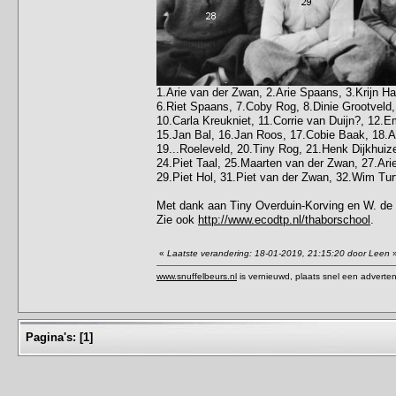
1.Arie van der Zwan, 2.Arie Spaans, 3.Krijn Ha
6.Riet Spaans, 7.Coby Rog, 8.Dinie Grootveld,
10.Carla Kreukniet, 11.Corrie van Duijn?, 12.
15.Jan Bal, 16.Jan Roos, 17.Cobie Baak, 18.Ar
19...Roeleveld, 20.Tiny Rog, 21.Henk Dijkhui
24.Piet Taal, 25.Maarten van der Zwan, 27.Arie
29.Piet Hol, 31.Piet van der Zwan, 32.Wim Tur
Met dank aan Tiny Overduin-Korving en W. de
Zie ook
http://www.ecodtp.nl/thaborschool
.
«
Laatste verandering: 18-01-2019, 21:15:20 door Leen
www.snuffelbeurs.nl
is vernieuwd, plaats snel een adverten
Pagina's:
[
1
]