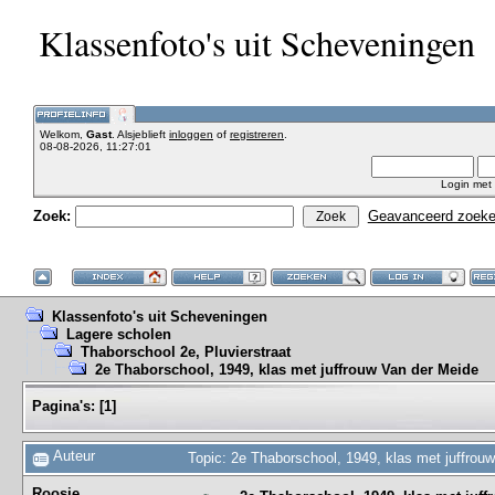
Klassenfoto's uit Scheveningen
Welkom,
Gast
. Alsjeblieft
inloggen
of
registreren
.
08-08-2026, 11:27:01
Login met
Zoek:
Geavanceerd zoek
Klassenfoto's uit Scheveningen
Lagere scholen
Thaborschool 2e, Pluvierstraat
2e Thaborschool, 1949, klas met juffrouw Van der Meide
Pagina's:
[
1
]
Auteur
Topic: 2e Thaborschool, 1949, klas met juffrou
Roosje