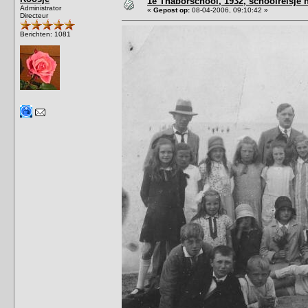
1e Thaborschool, 1932, schoolreisje 
Administrator
«
Gepost op:
08-04-2006, 09:10:42 »
Directeur
Berichten: 1081