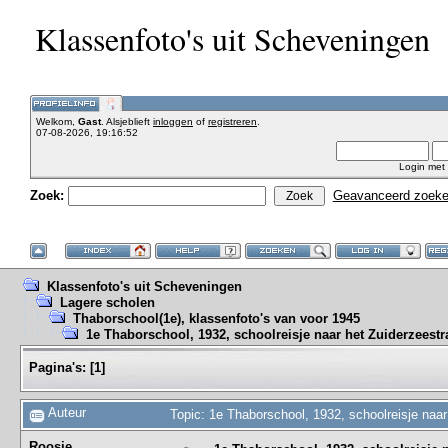
Klassenfoto's uit Scheveningen
Welkom,
Gast
. Alsjeblieft
inloggen
of
registreren
.
07-08-2026, 19:16:52
Login met
Zoek:
Geavanceerd zoek
Klassenfoto's uit Scheveningen
Lagere scholen
Thaborschool(1e), klassenfoto's van voor 1945
1e Thaborschool, 1932, schoolreisje naar het Zuiderzeest
Pagina's:
[
1
]
Auteur
Topic: 1e Thaborschool, 1932, schoolreisje naa
Roosje