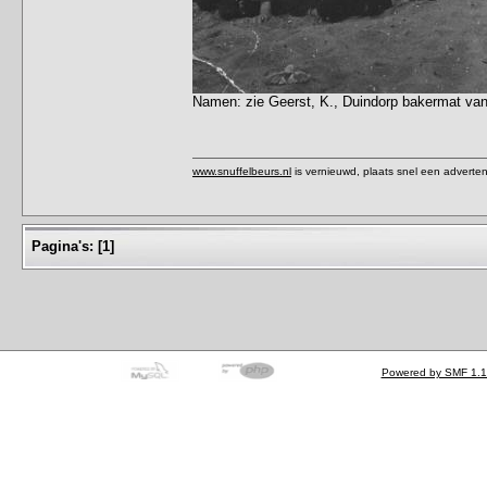
Namen: zie Geerst, K., Duindorp bakermat van
www.snuffelbeurs.nl
is vernieuwd, plaats snel een adverten
Pagina's:
[
1
]
Powered by SMF 1.1