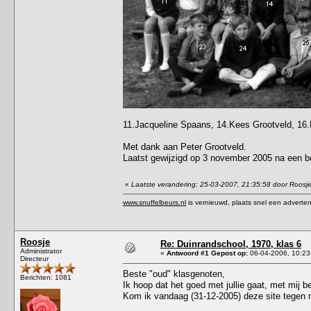
11.Jacqueline Spaans, 14.Kees Grootveld, 16.
Met dank aan Peter Grootveld.
Laatst gewijzigd op 3 november 2005 na een be
«
Laatste verandering: 25-03-2007, 21:35:58 door Roosj
www.snuffelbeurs.nl
is vernieuwd, plaats snel een adverten
Roosje
Re: Duinrandschool, 1970, klas 6
Administrator
«
Antwoord #1 Gepost op:
06-04-2006, 10:23
Directeur
Beste "oud" klasgenoten,
Berichten: 1081
Ik hoop dat het goed met jullie gaat, met mij b
Kom ik vandaag (31-12-2005) deze site tegen me