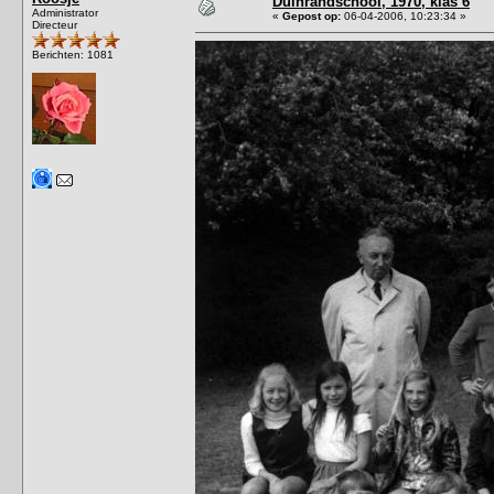
Duinrandschool, 1970, klas 6
Administrator
«
Gepost op:
06-04-2006, 10:23:34 »
Directeur
Berichten: 1081