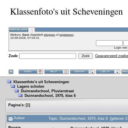
Klassenfoto's uit Scheveningen
Welkom,
Gast
. Alsjeblieft
inloggen
of
registreren
.
10-08-2026, 07:04:31
Login met
Zoek:
Geavanceerd zoek
Klassenfoto's uit Scheveningen
Lagere scholen
Duinrandschool, Pluvierstraat
Duinrandschool, 1970, klas 6
Pagina's:
[
1
]
Auteur
Topic: Duinrandschool, 1970, klas 6 (gelezen 3
Roosje