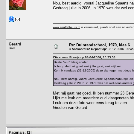
Nou, best aardig, vooral Jacqueline Spaans natu
Gedraag jullie in 2006, in 1970 was dat wel ee
www.snuffelbeurs.nl
is vernieuwd, plaats snel een adverten
Gerard
Re: Duinrandschool, 1970, klas 6
Gast
«
Antwoord #2 Gepost op:
08-12-2006, 20:45
Citaat van: Roosje op 06-04-2006, 10:23:59
Beste "oud" klasgenoten,
Ik hoop dat het goed met jullie gaat, met mij best.
Kom ik vandaag (31-12-2005) deze site tegen met deze foto
Nou, best aardig, vooral Jacqueline Spaans natuurlijk, di
Gedraag jullie in 2006, in 1970 was dat wel eens anders 
Met mij gaat het goed. Ik ben nummer 23 Gera
Lijkt me leuk om meerdere oud klasgenoten hie
Leuk om deze foto weer eens terug te zien.
Groeten van Gerard
Pagina's:
[
1
]