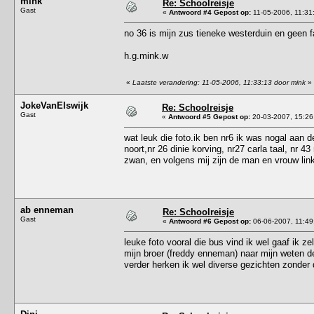
mink
Re: Schoolreisje
Gast
«
Antwoord #4 Gepost op:
11-05-2006, 11:31
no 36 is mijn zus tieneke westerduin en geen 
h.g.mink.w
«
Laatste verandering: 11-05-2006, 11:33:13 door mink
»
JokeVanElswijk
Re: Schoolreisje
Gast
«
Antwoord #5 Gepost op:
20-03-2007, 15:26
wat leuk die foto.ik ben nr6 ik was nogal aan de
noort,nr 26 dinie korving, nr27 carla taal, nr 4
zwan, en volgens mij zijn de man en vrouw link
ab enneman
Re: Schoolreisje
Gast
«
Antwoord #6 Gepost op:
06-06-2007, 11:49
leuke foto vooral die bus vind ik wel gaaf ik 
mijn broer (freddy enneman) naar mijn weten de
verder herken ik wel diverse gezichten zonder