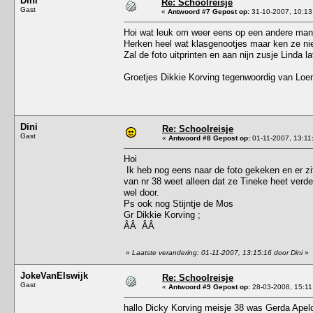
Dini
Re: Schoolreisje
Gast
«
Antwoord #7 Gepost op:
31-10-2007, 10:13
Hoi wat leuk om weer eens op een andere manie
Herken heel wat klasgenootjes maar ken ze ni
Zal de foto uitprinten en aan nijn zusje Linda la
Groetjes Dikkie Korving tegenwoordig van Loe
Dini
Re: Schoolreisje
Gast
«
Antwoord #8 Gepost op:
01-11-2007, 13:11
Hoi
Ik heb nog eens naar de foto gekeken en er zi
van nr 38 weet alleen dat ze Tineke heet verd
wel door.
Ps ook nog Stijntje de Mos
Gr Dikkie Korving ;
ÂÂ ÂÂ
«
Laatste verandering: 01-11-2007, 13:15:16 door Dini
»
JokeVanElswijk
Re: Schoolreisje
Gast
«
Antwoord #9 Gepost op:
28-03-2008, 15:11
hallo Dicky Korving meisje 38 was Gerda Apeld