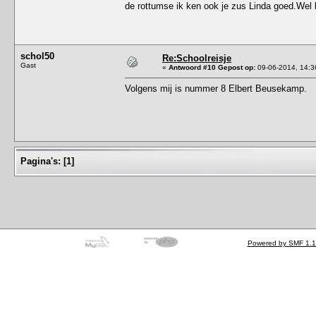
de rottumse ik ken ook je zus Linda goed.Wel
schol50
Re:Schoolreisje
Gast
«
Antwoord #10 Gepost op:
09-06-2014, 14:3
Volgens mij is nummer 8 Elbert Beusekamp.
Pagina's:
[
1
]
Powered by SMF 1.1