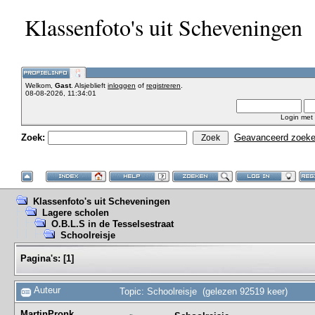
Klassenfoto's uit Scheveningen
Welkom,
Gast
. Alsjeblieft
inloggen
of
registreren
.
08-08-2026, 11:34:01
Login met
Zoek:
Geavanceerd zoek
Klassenfoto's uit Scheveningen
Lagere scholen
O.B.L.S in de Tesselsestraat
Schoolreisje
Pagina's:
[
1
]
Auteur
Topic: Schoolreisje (gelezen 92519 keer)
MartinPronk