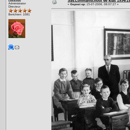
Sav.Lohmanschool 6e klas 1954/19
Administrator
«
Gepost op:
15-07-2006, 08:07:27 »
Directeur
Berichten: 1081