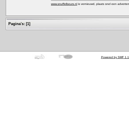
www.snuffelbeurs.nl
is vernieuwd, plaats snel een adverten
Pagina's:
[
1
]
Powered by SMF 1.1