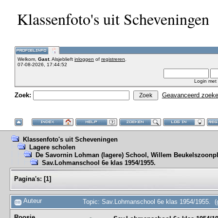
Klassenfoto's uit Scheveningen
Welkom,
Gast
. Alsjeblieft
inloggen
of
registreren
.
07-08-2026, 17:44:52
Login met
Zoek:
Geavanceerd zoek
Klassenfoto's uit Scheveningen
Lagere scholen
De Savornin Lohman (lagere) School, Willem Beukelszoonpl
Sav.Lohmanschool 6e klas 1954/1955.
Pagina's:
[
1
]
Auteur
Topic: Sav.Lohmanschool 6e klas 1954/1955. (
Roosje