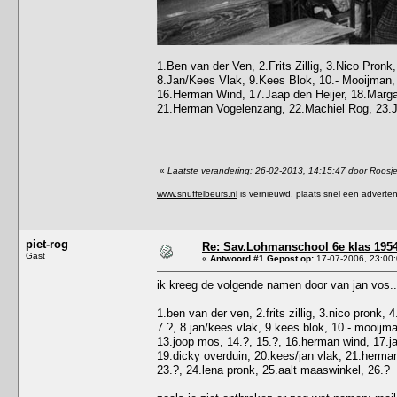
1.Ben van der Ven, 2.Frits Zillig, 3.Nico Pronk
8.Jan/Kees Vlak, 9.Kees Blok, 10.- Mooijman, 
16.Herman Wind, 17.Jaap den Heijer, 18.Marg
21.Herman Vogelenzang, 22.Machiel Rog, 23.Jo
«
Laatste verandering: 26-02-2013, 14:15:47 door Roosj
www.snuffelbeurs.nl
is vernieuwd, plaats snel een adverten
piet-rog
Re: Sav.Lohmanschool 6e klas 1954
Gast
«
Antwoord #1 Gepost op:
17-07-2006, 23:00:
ik kreeg de volgende namen door van jan vos......
1.ben van der ven, 2.frits zillig, 3.nico pronk, 
7.?, 8.jan/kees vlak, 9.kees blok, 10.- mooijman
13.joop mos, 14.?, 15.?, 16.herman wind, 17.j
19.dicky overduin, 20.kees/jan vlak, 21.herma
23.?, 24.lena pronk, 25.aalt maaswinkel, 26.?