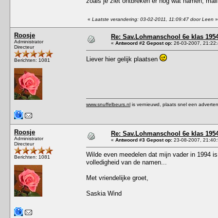
zoals je ziet ontbreken er nog wat namen; mai
«
Laatste verandering: 03-02-2011, 11:09:47 door Leen
»
Roosje
Re: Sav.Lohmanschool 6e klas 1954
Administrator
«
Antwoord #2 Gepost op:
26-03-2007, 21:22:
Directeur
Liever hier gelijk plaatsen
Berichten: 1081
www.snuffelbeurs.nl
is vernieuwd, plaats snel een adverten
Roosje
Re: Sav.Lohmanschool 6e klas 1954
Administrator
«
Antwoord #3 Gepost op:
23-08-2007, 21:40:
Directeur
Wilde even meedelen dat mijn vader in 1994 is
Berichten: 1081
volledigheid van de namen...
Met vriendelijke groet,
Saskia Wind