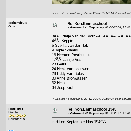
«
Laatste verandering: 24-08-2006, 06:59:10 door colum
columbus
Re: Kon.Emmaschool
Gast
«
Antwoord #1 Gepost op:
02-08-2006, 13:42
3ÂÂ Rietje van der ToornÂÂ ÂÂ ÂÂ ÂÂ Â
4ÂÂ Beppie
6 Sybilla van der Hak
9 Jopie Spaans
16 Herman Posthumus
17ÂÂ Jantje Vos
23 Gerrit
24 Henk van Leeuwen
28 Eddy van Boles
30 Anne Bronwasser
32 Hein
34 Joop Krul
«
Laatste verandering: 27-12-2006, 20:58:20 door colum
marinus
Re: Kon.Emmaschool 1949
Directeur
«
Antwoord #2 Gepost op:
09-03-2007, 12:49
Berichten: 59
is dit de September klas 1949??