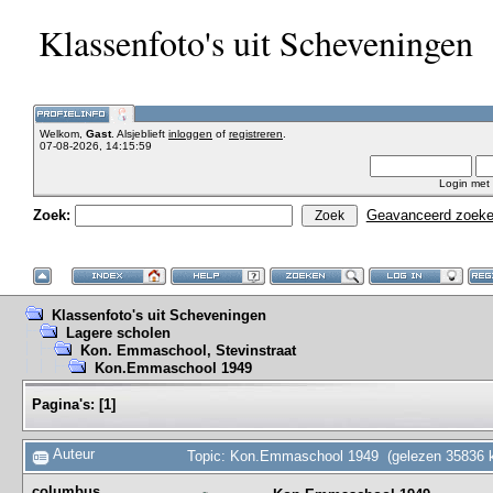
Klassenfoto's uit Scheveningen
Welkom,
Gast
. Alsjeblieft
inloggen
of
registreren
.
07-08-2026, 14:15:59
Login met
Zoek:
Geavanceerd zoek
Klassenfoto's uit Scheveningen
Lagere scholen
Kon. Emmaschool, Stevinstraat
Kon.Emmaschool 1949
Pagina's:
[
1
]
Auteur
Topic: Kon.Emmaschool 1949 (gelezen 35836 k
columbus