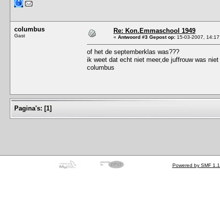
columbus
Re: Kon.Emmaschool 1949
Gast
«
Antwoord #3 Gepost op:
15-03-2007, 14:17
of het de septemberklas was???
ik weet dat echt niet meer,de juffrouw was niet
columbus
Pagina's:
[
1
]
Powered by SMF 1.1