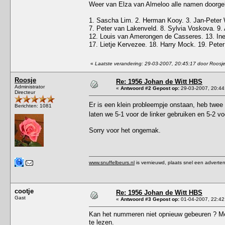
Weer van Elza van Almeloo alle namen doorgekr
1. Sascha Lim. 2. Herman Kooy. 3. Jan-Peter 
7. Peter van Lakenveld. 8. Sylvia Voskova. 9. 
12. Louis van Amerongen de Casseres. 13. Ine
17. Lietje Kervezee. 18. Harry Mock. 19. Pete
«
Laatste verandering: 29-03-2007, 20:45:17 door Roosj
Roosje
Re: 1956 Johan de Witt HBS
Administrator
«
Antwoord #2 Gepost op:
29-03-2007, 20:44
Directeur
Er is een klein probleempje onstaan, heb twe
Berichten: 1081
laten we 5-1 voor de linker gebruiken en 5-2 v
Sorry voor het ongemak.
www.snuffelbeurs.nl
is vernieuwd, plaats snel een adverten
cootje
Re: 1956 Johan de Witt HBS
Gast
«
Antwoord #3 Gepost op:
01-04-2007, 22:42
Kan het nummeren niet opnieuw gebeuren ? Met
te lezen.