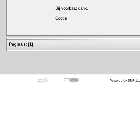
Bij voorbaat dank,
Cootje
Pagina's:
[
1
]
Powered by SMF 1.1