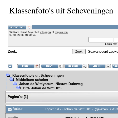
Klassenfoto's uit Scheveningen
Welkom,
Gast
. Alsjeblieft
inloggen
of
registreren
.
07-08-2026, 01:35:40
Login met
Zoek:
Geavanceerd zoek
Klassenfoto's uit Scheveningen
Middelbare scholen
Johan de Wittlyceum, Nieuwe Duinweg
1956 Johan de Witt HBS
Pagina's:
[
1
]
Auteur
Topic: 1956 Johan de Witt HBS (gelezen 36423
cootje