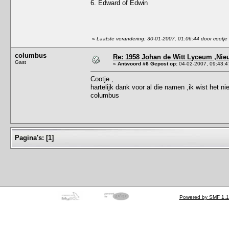
6. Edward of Edwin
«
Laatste verandering: 30-01-2007, 01:06:44 door cootje
columbus
Re: 1958 Johan de Witt Lyceum ,Ni
Gast
«
Antwoord #6 Gepost op:
04-02-2007, 09:43:4
Cootje ,
hartelijk dank voor al die namen ,ik wist het ni
columbus
Pagina's:
[
1
]
Powered by SMF 1.1