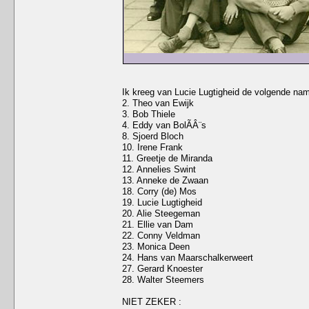
Ik kreeg van Lucie Lugtigheid de volgende nam
2. Theo van Ewijk
3. Bob Thiele
4. Eddy van BolÃÂ¨s
8. Sjoerd Bloch
10. Irene Frank
11. Greetje de Miranda
12. Annelies Swint
13. Anneke de Zwaan
18. Corry (de) Mos
19. Lucie Lugtigheid
20. Alie Steegeman
21. Ellie van Dam
22. Conny Veldman
23. Monica Deen
24. Hans van Maarschalkerweert
27. Gerard Knoester
28. Walter Steemers
NIET ZEKER :