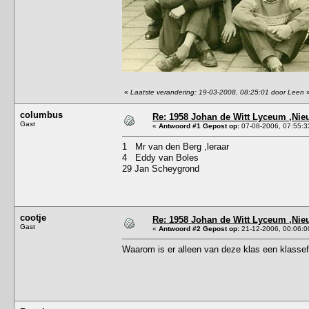
«
Laatste verandering: 19-03-2008, 08:25:01 door Leen
columbus
Re: 1958 Johan de Witt Lyceum ,Ni
Gast
«
Antwoord #1 Gepost op:
07-08-2006, 07:55:3
1 Mr van den Berg ,leraar
4 Eddy van Boles
29 Jan Scheygrond
cootje
Re: 1958 Johan de Witt Lyceum ,Ni
Gast
«
Antwoord #2 Gepost op:
21-12-2006, 00:06:0
Waarom is er alleen van deze klas een klassef