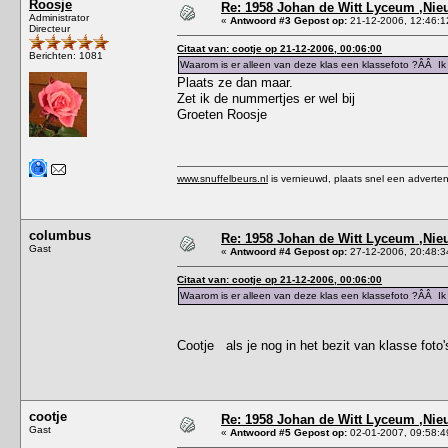
Roosje
Re: 1958 Johan de Witt Lyceum ,Ni
Administrator
«
Antwoord #3 Gepost op:
21-12-2006, 12:46:1
Directeur
Citaat van: cootje op 21-12-2006, 00:06:00
Berichten: 1081
Waarom is er alleen van deze klas een klassefoto ?ÂÂ Ik
Plaats ze dan maar.
Zet ik de nummertjes er wel bij
Groeten Roosje
www.snuffelbeurs.nl
is vernieuwd, plaats snel een adverten
columbus
Re: 1958 Johan de Witt Lyceum ,Ni
Gast
«
Antwoord #4 Gepost op:
27-12-2006, 20:48:3
Citaat van: cootje op 21-12-2006, 00:06:00
Waarom is er alleen van deze klas een klassefoto ?ÂÂ Ik
Cootje als je nog in het bezit van klasse fot
cootje
Re: 1958 Johan de Witt Lyceum ,Ni
Gast
«
Antwoord #5 Gepost op:
02-01-2007, 09:58:4