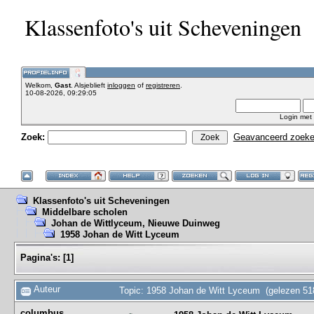
Klassenfoto's uit Scheveningen
Welkom,
Gast
. Alsjeblieft
inloggen
of
registreren
.
10-08-2026, 09:29:05
Login met
Zoek:
Geavanceerd zoek
Klassenfoto's uit Scheveningen
Middelbare scholen
Johan de Wittlyceum, Nieuwe Duinweg
1958 Johan de Witt Lyceum
Pagina's:
[
1
]
Auteur
Topic: 1958 Johan de Witt Lyceum (gelezen 51
columbus