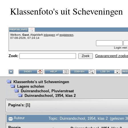
Klassenfoto's uit Scheveningen
Welkom,
Gast
. Alsjeblieft
inloggen
of
registreren
.
07-08-2026, 07:24:14
Login met
Zoek:
Geavanceerd zoek
Klassenfoto's uit Scheveningen
Lagere scholen
Duinrandschool, Pluvierstraat
Duinrandschool, 1954, klas 2
Pagina's:
[
1
]
Auteur
Topic: Duinrandschool, 1954, klas 2 (gelezen 3
Roosje