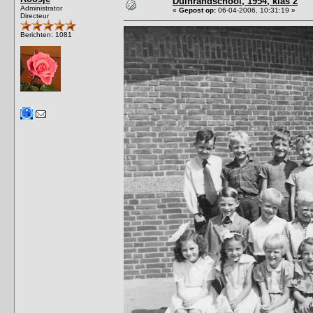
Duinrandschool, 1954, klas 2
Administrator
«
Gepost op:
06-04-2006, 10:31:19 »
Directeur
Berichten: 1081