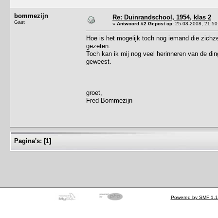
bommezijn
Re: Duinrandschool, 1954, klas 2
Gast
«
Antwoord #2 Gepost op:
25-08-2008, 21:50
Hoe is het mogelijk toch nog iemand die zichze
gezeten.
Toch kan ik mij nog veel herinneren van de di
geweest.
groet,
Fred Bommezijn
Pagina's:
[
1
]
Powered by SMF 1.1