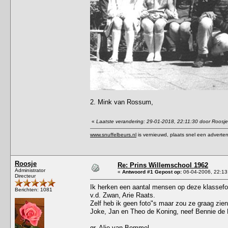
2. Mink van Rossum,
«
Laatste verandering: 29-01-2018, 22:11:30 door Roosje
www.snuffelbeurs.nl
is vernieuwd, plaats snel een adverten
Roosje
Re: Prins Willemschool 1962
Administrator
«
Antwoord #1 Gepost op:
06-04-2006, 22:13
Directeur
Ik herken een aantal mensen op deze klassefot
Berichten: 1081
v.d. Zwan, Arie Raats.
Zelf heb ik geen foto"s maar zou ze graag zien.
Joke, Jan en Theo de Koning, neef Bennie de 
gr. Alie van Bemmel