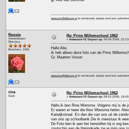
www.snuffelbeurs.nl
is vernieuwd, plaats snel een adverten
Roosje
Re: Prins Willemschool 1962
Administrator
«
Antwoord #2 Gepost op:
06-04-2006, 22:13
Directeur
Hallo Alie,
Berichten: 1081
Ik heb alleen deze foto van de Prins Willemsch
Gr. Maarten Visser
www.snuffelbeurs.nl
is vernieuwd, plaats snel een adverten
rina
Re: Prins Willemschool 1962
Gast
«
Antwoord #3 Gepost op:
09-01-2008, 19:45
Hallo,ik ben Rina Wiersma .Volgens mij is de 
Er waren er twee die Alex Wiersma heten. Ale
Katwijkstraat .En dan die van ons uit de zandvo
van ons op schoolbank.Die ik meestuur ik weet
De Foto ben ik aan het herstellen hij is erg b
zoutschip aan de Haringkade zie je mijn opa z