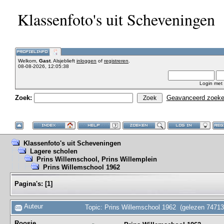
Klassenfoto's uit Scheveningen
Welkom,
Gast
. Alsjeblieft
inloggen
of
registreren
.
08-08-2026, 12:05:38
Login met
Zoek:
Geavanceerd zoek
Klassenfoto's uit Scheveningen
Lagere scholen
Prins Willemschool, Prins Willemplein
Prins Willemschool 1962
Pagina's:
[
1
]
Auteur
Topic: Prins Willemschool 1962 (gelezen 74713
Roosje