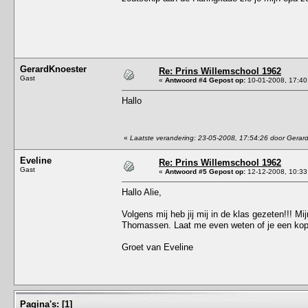
GerardKnoester
Re: Prins Willemschool 1962
Gast
«
Antwoord #4 Gepost op:
10-01-2008, 17:40
Hallo
«
Laatste verandering: 23-05-2008, 17:54:26 door Gerar
Eveline
Re: Prins Willemschool 1962
Gast
«
Antwoord #5 Gepost op:
12-12-2008, 10:33
Hallo Alie,
Volgens mij heb jij mij in de klas gezeten!!! 
Thomassen. Laat me even weten of je een kopi
Groet van Eveline
Pagina's:
[
1
]