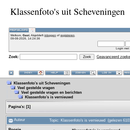
Klassenfoto's uit Scheveningen
Welkom,
Gast
. Alsjeblieft
inloggen
of
registreren
.
09-08-2026, 14:24:36
Login met
Zoek:
Geavanceerd zoek
Klassenfoto's uit Scheveningen
Veel gestelde vragen
Veel gestelde vragen en berichten
Klassenfoto's is vernieuwd
Pagina's:
[
1
]
Auteur
Topic: Klassenfoto's is vernieuwd (gelezen 610
Roosje