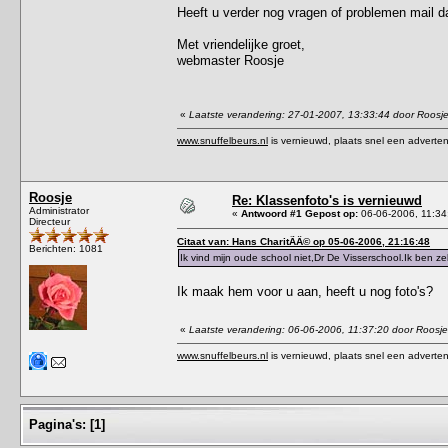
Heeft u verder nog vragen of problemen mail 
Met vriendelijke groet,
webmaster Roosje
«
Laatste verandering: 27-01-2007, 13:33:44 door Roosj
www.snuffelbeurs.nl
is vernieuwd, plaats snel een adverten
Roosje
Re: Klassenfoto's is vernieuwd
Administrator
«
Antwoord #1 Gepost op:
06-06-2006, 11:34
Directeur
Citaat van: Hans CharitÃÂ© op 05-06-2006, 21:16:48
Berichten: 1081
Ik vind mijn oude school niet,Dr De Visserschool.Ik ben zek
Ik maak hem voor u aan, heeft u nog foto's?
«
Laatste verandering: 06-06-2006, 11:37:20 door Roosje
www.snuffelbeurs.nl
is vernieuwd, plaats snel een adverten
Pagina's:
[
1
]