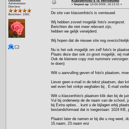
Klassenfoto's is vernieuwd
Administrator
«
Gepost op:
10-04-2006, 19:13:31 »
Directeur
De site van klassenfoto's is vernieuwd.
Berichten: 1081
Wij hebben zoveel mogelijk foto's overgezet.
Berichten die niet meer relevant zijn,
hebben we gelijk verwijderd.
Wij hopen dat de nieuwe site nog overzichtelij
Nu is het ook mogelijk om zelf foto's te plaats
Plaats deze dan ook zo groot mogelijk, wij m
Ook de kleinere copy met nummers verzorgen wi
te doen)
Wilt u aanvulling geven of foto's plaatsen, moe
Liever geen e-mail in de tekst plaatsen, dan kri
wel even het vinkje weghalen bij , E-mail verb
Wilt u klassenfoto's plaatsen klik dan bij de j
Vul bij onderwerp de de naam van de school, ja
bij Extra opties... kunt u de bijlagen erbij pla
bestandsformaat dat is toegestaan: 1024 KB, p
Plaatst later de namen er bij die u nog weet, 
15.naam, 23.naam enz