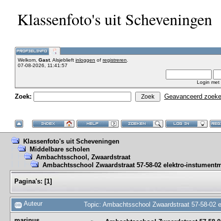
Klassenfoto's uit Scheveningen
Welkom,
Gast
. Alsjeblieft
inloggen
of
registreren
.
07-08-2026, 11:41:57
Login met
Zoek:
Geavanceerd zoek
Klassenfoto's uit Scheveningen
Middelbare scholen
Ambachtsschool, Zwaardstraat
Ambachtsschool Zwaardstraat 57-58-02 elektro-instument
Pagina's:
[
1
]
Auteur
Topic: Ambachtsschool Zwaardstraat 57-58-02 e
marinus