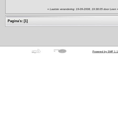
«
Laatste verandering: 19-09-2008, 19:38:05 door Leen
Pagina's:
[
1
]
Powered by SMF 1.1