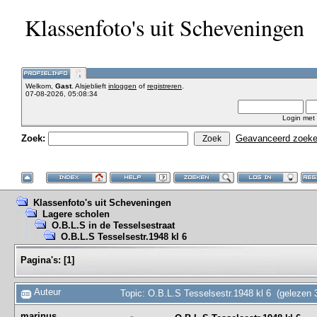
Klassenfoto's uit Scheveningen
Welkom,
Gast
. Alsjeblieft
inloggen
of
registreren
.
07-08-2026, 05:08:34
Login met
Zoek:
Geavanceerd zoek
Klassenfoto's uit Scheveningen
Lagere scholen
O.B.L.S in de Tesselsestraat
O.B.L.S Tesselsestr.1948 kl 6
Pagina's:
[
1
]
Auteur
Topic: O.B.L.S Tesselsestr.1948 kl 6 (gelezen 
marinus