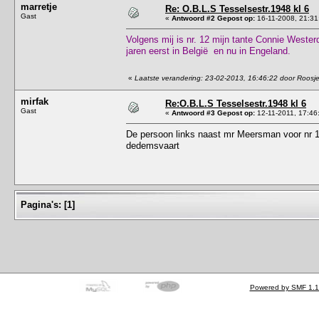
marretje
Re: O.B.L.S Tesselsestr.1948 kl 6
Gast
«
Antwoord #2 Gepost op:
16-11-2008, 21:31
Volgens mij is nr. 12 mijn tante Connie Wester
jaren eerst in België en nu in Engeland.
«
Laatste verandering: 23-02-2013, 16:46:22 door Roosj
mirfak
Re:O.B.L.S Tesselsestr.1948 kl 6
Gast
«
Antwoord #3 Gepost op:
12-11-2011, 17:46
De persoon links naast mr Meersman voor nr 12
dedemsvaart
Pagina's:
[
1
]
Powered by SMF 1.1