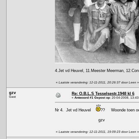
4.Jet vd Heuvel, 11.Meester Meerman, 12.Conni
«
Laatste verandering: 12-11-2011, 20:26:37 door Leen
»
gzv
Re: O.B.L.S Tesselsestr.1948 kl 6
Gast
«
Antwoord #1 Gepost op:
20-04-2008, 13:43
Nr 4. Jet vd Heuvel
?? Woonde toen ook 
gzv
«
Laatste verandering: 12-11-2011, 19:09:23 door Leen
»