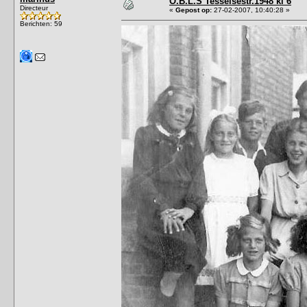
O.B.L.S Tesselsestr.1948 kl 6
Directeur
«
Gepost op:
27-02-2007, 10:40:28 »
Berichten: 59