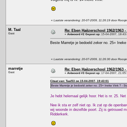
«
Laatste verandering: 20-07-2009, 11:26:19 door Roosje
M. Taal
Re: Eben Haëzerschool 1962/1963 - 
Gast
«
Antwoord #2 Gepost op:
15-04-2007, 19:43:
Beste Marretje je bedoeld zeker no. 25= Ineke V
«
Laatste verandering: 20-07-2009, 11:26:30 door Roosje
marretje
Re: Eben Haëzerschool 1962/1963 - 
Gast
«
Antwoord #3 Gepost op:
17-04-2007, 21:05:
Citaat van: Taal53 op 15-04-2007, 19:43:01
Beste Marretje je bedoeld zeker no. 25= Ineke Vink ? - Sta 
Je hebt helemaal gelijk hoor. Het is nr. 25. Ne
Nee ik sta er zelf niet op. Ik zat op de open
wij woonde in dezelfde poort. Zij is getrouwd 
Ridderkerk.