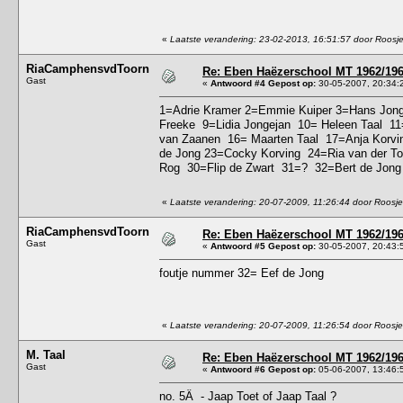
«
Laatste verandering: 23-02-2013, 16:51:57 door Roosj
RiaCamphensvdToorn
Re: Eben Haëzerschool MT 1962/1963
Gast
«
Antwoord #4 Gepost op:
30-05-2007, 20:34:
1=Adrie Kramer 2=Emmie Kuiper 3=Hans Jong
Freeke 9=Lidia Jongejan 10= Heleen Taal 11
van Zaanen 16= Maarten Taal 17=Anja Korv
de Jong 23=Cocky Korving 24=Ria van der T
Rog 30=Flip de Zwart 31=? 32=Bert de Jon
«
Laatste verandering: 20-07-2009, 11:26:44 door Roosje
RiaCamphensvdToorn
Re: Eben Haëzerschool MT 1962/1963
Gast
«
Antwoord #5 Gepost op:
30-05-2007, 20:43:
foutje nummer 32= Eef de Jong
«
Laatste verandering: 20-07-2009, 11:26:54 door Roosje
M. Taal
Re: Eben Haëzerschool MT 1962/1963
Gast
«
Antwoord #6 Gepost op:
05-06-2007, 13:46:
no. 5Â - Jaap Toet of Jaap Taal ?