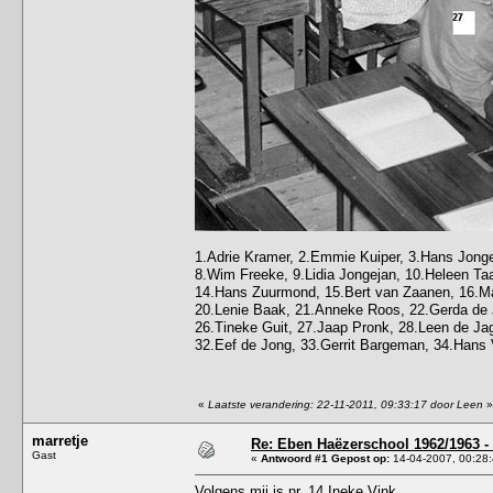
1.Adrie Kramer, 2.Emmie Kuiper, 3.Hans Jongej
8.Wim Freeke, 9.Lidia Jongejan, 10.Heleen Taa
14.Hans Zuurmond, 15.Bert van Zaanen, 16.Maa
20.Lenie Baak, 21.Anneke Roos, 22.Gerda de J
26.Tineke Guit, 27.Jaap Pronk, 28.Leen de Jag
32.Eef de Jong, 33.Gerrit Bargeman, 34.Hans
«
Laatste verandering: 22-11-2011, 09:33:17 door Leen
»
marretje
Re: Eben Haëzerschool 1962/1963 - 
Gast
«
Antwoord #1 Gepost op:
14-04-2007, 00:28:
Volgens mij is nr. 14 Ineke Vink.