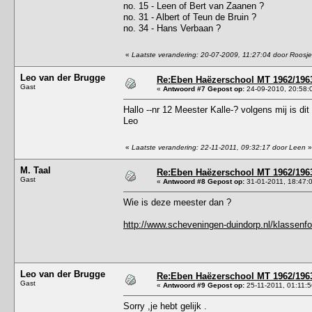
no. 15 - Leen of Bert van Zaanen ?
no. 31 - Albert of Teun de Bruin ?
no. 34 - Hans Verbaan ?
«
Laatste verandering: 20-07-2009, 11:27:04 door Roosje
Leo van der Brugge
Re:Eben Haëzerschool MT 1962/1963
Gast
«
Antwoord #7 Gepost op:
24-09-2010, 20:58:
Hallo --nr 12 Meester Kalle-? volgens mij is di
Leo
«
Laatste verandering: 22-11-2011, 09:32:17 door Leen
»
M. Taal
Re:Eben Haëzerschool MT 1962/1963
Gast
«
Antwoord #8 Gepost op:
31-01-2011, 18:47:
Wie is deze meester dan ?
http://www.scheveningen-duindorp.nl/klassenf
Leo van der Brugge
Re:Eben Haëzerschool MT 1962/1963
Gast
«
Antwoord #9 Gepost op:
25-11-2011, 01:11:5
Sorry ,je hebt gelijk .