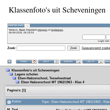
Klassenfoto's uit Scheveningen
Welkom,
Gast
. Alsjeblieft
inloggen
of
registreren
.
08-08-2026, 06:18:53
Login met
Zoek:
Geavanceerd zoek
Klassenfoto's uit Scheveningen
Lagere scholen
Eben-Haëzerschool, Tesselsestraat
Eben Haëzerschool MT 1962/1963 - Klas 4
Pagina's:
[
1
]
Auteur
Topic: Eben Haëzerschool MT 1962/1963 - Klas
M. Taal