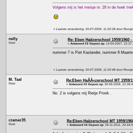
Volgens mij is het meisje nr. 28 in de hoek Ine
«
Laatste verandering: 20-07-2009, 11:20:28 door Roosje
nelly
Re: Eben Haëzerschool 1959/1960 - 
Gast
«
Antwoord #2 Gepost op:
14-04-2007, 22:37:
nummer 7 is Piet Kaslander, nummer 8 Maarte
«
Laatste verandering: 20-07-2009, 11:20:48 door Roosje
M. Taal
Re:Eben HaÃÂ«zerschool MT 1959/19
Gast
«
Antwoord #3 Gepost op:
30-06-2009, 22:39:4
No. 2 is volgens mij Rietje Pronk .
cramer35
Re:Eben-Haëzerschool MT 1959/1960
Gast
«
Antwoord #4 Gepost op:
28-11-2011, 20:44:0