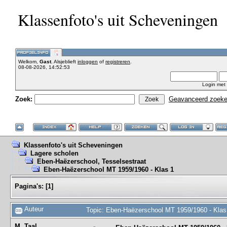
Klassenfoto's uit Scheveningen
Welkom,
Gast
. Alsjeblieft
inloggen
of
registreren
.
08-08-2026, 14:52:53
Login met
Zoek:
Geavanceerd zoek
Klassenfoto's uit Scheveningen
Lagere scholen
Eben-Haëzerschool, Tesselsestraat
Eben-Haëzerschool MT 1959/1960 - Klas 1
Pagina's:
[
1
]
Auteur
Topic: Eben-Haëzerschool MT 1959/1960 - Klas
M. Taal