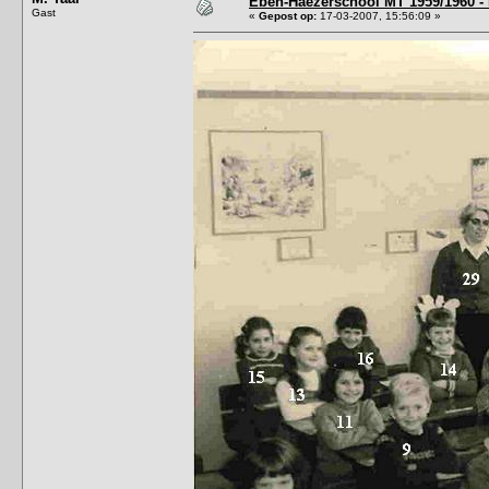
Eben-Haëzerschool MT 1959/1960 - 
Gast
«
Gepost op:
17-03-2007, 15:56:09 »