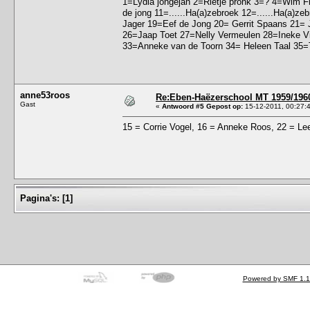
1=Lydia jongejan 2=Rietje pronk 3=? 4=Wim F
de jong 11=......Ha(a)zebroek 12=......Ha(a)
Jager 19=Eef de Jong 20= Gerrit Spaans 21= 
26=Jaap Toet 27=Nelly Vermeulen 28=Ineke V
33=Anneke van de Toorn 34= Heleen Taal 35=Ti
anne53roos
Re:Eben-Haëzerschool MT 1959/1960
Gast
«
Antwoord #5 Gepost op:
15-12-2011, 00:27:
15 = Corrie Vogel, 16 = Anneke Roos, 22 = Le
Pagina's:
[
1
]
Powered by SMF 1.1