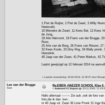
1.Piet de Ruijter, 2.Piet de Zwart, 3.Willy Noo
Harteveld,
10.Mieneke de Zwart, 11.Kees Bal, 12.Kees Ver
de Jong,
18.Alie Hakvoort, 19.Frans van der Brugge, 20.
Roos,
25.Arie van de Berg, 26.Frans van Riesen, 27.S
32.Kees Koole, 33.Diny Rog, 34.Wally pronk, 3
Hamelink,
40.Jaap van der Zwan, 41.Peter Markus, 42.Ti
Laatst gewijzigd op 12 februari 2014 na aanvu
«
Laatste verandering: 25-02-2014, 11:36:07 door Roosje
Leo van der Brugge
Re:EBEN -HAEZER SCHOOL Klas 6 
Gast
«
Antwoord #1 Gepost op:
03-11-2009, 21:43:0
Hallo allemaal --------- Zie aub ,ook de foto va
foto,die ik dan ken ,
nr 40 Jaap vd Zwan 36 Linie Pronk 31 Inge Bal