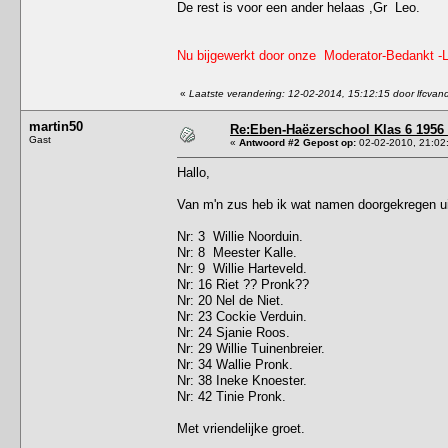
De rest is voor een ander helaas ,Gr Leo.
Nu bijgewerkt door onze Moderator-Bedankt -L
«
Laatste verandering: 12-02-2014, 15:12:15 door lfcva
martin50
Re:Eben-Haëzerschool Klas 6 1956
Gast
«
Antwoord #2 Gepost op:
02-02-2010, 21:02
Hallo,
Van m'n zus heb ik wat namen doorgekregen ui
Nr: 3 Willie Noorduin.
Nr: 8 Meester Kalle.
Nr: 9 Willie Harteveld.
Nr: 16 Riet ?? Pronk??
Nr: 20 Nel de Niet.
Nr: 23 Cockie Verduin.
Nr: 24 Sjanie Roos.
Nr: 29 Willie Tuinenbreier.
Nr: 34 Wallie Pronk.
Nr: 38 Ineke Knoester.
Nr: 42 Tinie Pronk.
Met vriendelijke groet.