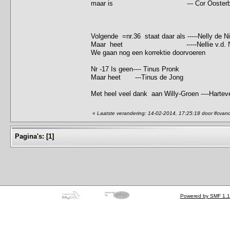
maar is --- Cor Oosterbaan 
Volgende =nr.36 staat daar als -----Nelly de Ni
Maar heet -----Nellie v.d. N
We gaan nog een korrektie doorvoeren
Nr -17 Is geen---- Tinus Pronk
Maar heet ---Tinus de Jong
Met heel veel dank aan Willy-Groen ----Hartev
«
Laatste verandering: 14-02-2014, 17:25:18 door lfcva
Pagina's:
[
1
]
Powered by SMF 1.1