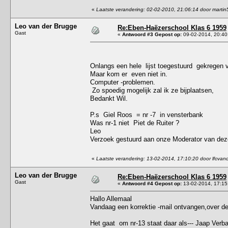
«
Laatste verandering: 02-02-2010, 21:06:14 door martin
Leo van der Brugge
Re:Eben-Haëzerschool Klas 6 1959
Gast
«
Antwoord #3 Gepost op:
09-02-2014, 20:40
Onlangs een hele lijst toegestuurd gekregen v
Maar kom er even niet in.
Computer -problemen.
Zo spoedig mogelijk zal ik ze bijplaatsen,
Bedankt Wil.
P.s Giel Roos = nr -7 in vensterbank
Was nr-1 niet Piet de Ruiter ?
Leo
Verzoek gestuurd aan onze Moderator van deze 
«
Laatste verandering: 13-02-2014, 17:10:20 door lfcva
Leo van der Brugge
Re:Eben-Haëzerschool Klas 6 1959
Gast
«
Antwoord #4 Gepost op:
13-02-2014, 17:15
Hallo Allemaal
Vandaag een korrektie -mail ontvangen,over de 
Het gaat om nr-13 staat daar als--- Jaap Verb