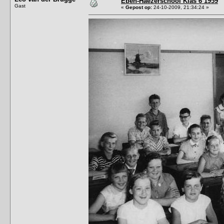
Eben-Haëzerschool Klas 6 1959
Gast
«
Gepost op:
24-10-2009, 21:34:24 »