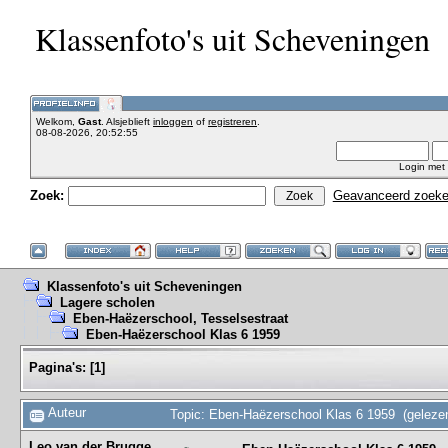
Klassenfoto's uit Scheveningen
Welkom,
Gast
. Alsjeblieft
inloggen
of
registreren
.
08-08-2026, 20:52:55
Login met
Zoek:
Geavanceerd zoek
Klassenfoto's uit Scheveningen
Lagere scholen
Eben-Haëzerschool, Tesselsestraat
Eben-Haëzerschool Klas 6 1959
Pagina's:
[
1
]
Auteur
Topic: Eben-Haëzerschool Klas 6 1959 (geleze
Leo van der Brugge