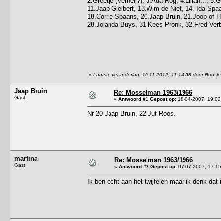
2.Greetje (Verheij?), 3.Ada Rog, 4.Lilian..., 5
11.Jaap Gielbert, 13.Wim de Niet, 14. Ida Spa
18.Corrie Spaans, 20.Jaap Bruin, 21.Joop of He
28.Jolanda Buys, 31.Kees Pronk, 32.Fred Ver
«
Laatste verandering: 10-11-2012, 11:14:58 door Roosje
Jaap Bruin
Re: Mosselman 1963/1966
Gast
«
Antwoord #1 Gepost op:
18-04-2007, 19:02
Nr 20 Jaap Bruin, 22 Juf Roos.
martina
Re: Mosselman 1963/1966
Gast
«
Antwoord #2 Gepost op:
07-07-2007, 17:15
Ik ben echt aan het twijfelen maar ik denk dat