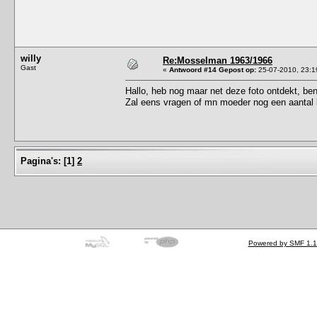
willy
Re:Mosselman 1963/1966
Gast
«
Antwoord #14 Gepost op:
25-07-2010, 23:1
Hallo, heb nog maar net deze foto ontdekt, ben
Zal eens vragen of mn moeder nog een aantal k
Pagina's:
[
1
]
2
Powered by SMF 1.1