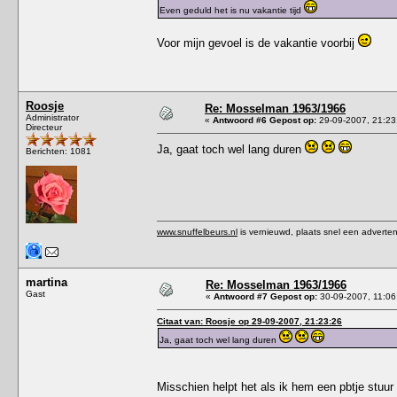
Even geduld het is nu vakantie tijd
Voor mijn gevoel is de vakantie voorbij
Roosje
Re: Mosselman 1963/1966
Administrator
«
Antwoord #6 Gepost op:
29-09-2007, 21:23
Directeur
Ja, gaat toch wel lang duren
Berichten: 1081
www.snuffelbeurs.nl
is vernieuwd, plaats snel een adverten
martina
Re: Mosselman 1963/1966
Gast
«
Antwoord #7 Gepost op:
30-09-2007, 11:06
Citaat van: Roosje op 29-09-2007, 21:23:26
Ja, gaat toch wel lang duren
Misschien helpt het als ik hem een pbtje stuur