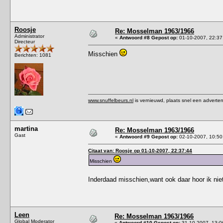
Roosje
Re: Mosselman 1963/1966
Administrator
«
Antwoord #8 Gepost op:
01-10-2007, 22:37
Directeur
Misschien
Berichten: 1081
www.snuffelbeurs.nl
is vernieuwd, plaats snel een adverten
martina
Re: Mosselman 1963/1966
Gast
«
Antwoord #9 Gepost op:
02-10-2007, 10:50
Citaat van: Roosje op 01-10-2007, 22:37:44
Misschien
Inderdaad misschien,want ook daar hoor ik ni
Leen
Re: Mosselman 1963/1966
Global Moderator
«
Antwoord #10 Gepost op:
31-10-2007, 13:0