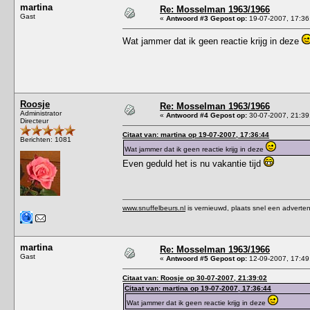
martina
Re: Mosselman 1963/1966
Gast
«
Antwoord #3 Gepost op:
19-07-2007, 17:36
Wat jammer dat ik geen reactie krijg in deze
Roosje
Re: Mosselman 1963/1966
Administrator
«
Antwoord #4 Gepost op:
30-07-2007, 21:39
Directeur
Citaat van: martina op 19-07-2007, 17:36:44
Berichten: 1081
Wat jammer dat ik geen reactie krijg in deze
Even geduld het is nu vakantie tijd
www.snuffelbeurs.nl
is vernieuwd, plaats snel een adverten
martina
Re: Mosselman 1963/1966
Gast
«
Antwoord #5 Gepost op:
12-09-2007, 17:49
Citaat van: Roosje op 30-07-2007, 21:39:02
Citaat van: martina op 19-07-2007, 17:36:44
Wat jammer dat ik geen reactie krijg in deze