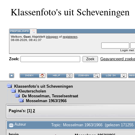
Klassenfoto's uit Scheveningen
Welkom,
Gast
. Alsjeblieft
inloggen
of
registreren
.
08-08-2026, 08:41:37
Login met
Zoek:
Geavanceerd zoek
Klassenfoto's uit Scheveningen
Kleuterscholen
De Mosselman, Tesselsestraat
Mosselman 1963/1966
Pagina's:
[
1
]
2
Auteur
Topic: Mosselman 1963/1966 (gelezen 171255 
bruin