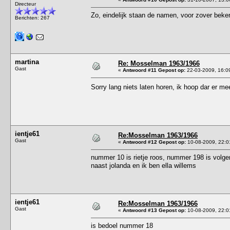
Directeur
Zo, eindelijk staan de namen, voor zover beken
Berichten: 267
martina
Re: Mosselman 1963/1966
Gast
«
Antwoord #11 Gepost op:
22-03-2009, 16:0
Sorry lang niets laten horen, ik hoop dar er 
ientje61
Re:Mosselman 1963/1966
Gast
«
Antwoord #12 Gepost op:
10-08-2009, 22:0
nummer 10 is rietje roos, nummer 198 is volgen
naast jolanda en ik ben ella willems
ientje61
Re:Mosselman 1963/1966
Gast
«
Antwoord #13 Gepost op:
10-08-2009, 22:0
is bedoel nummer 18