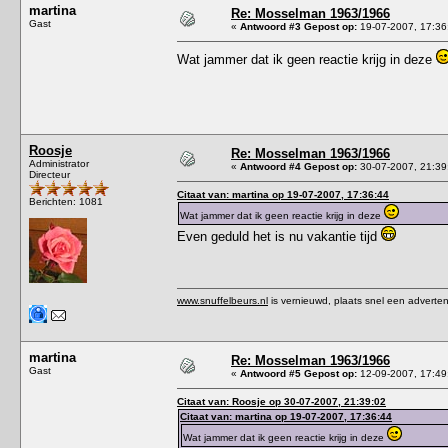
martina
Re: Mosselman 1963/1966
Gast
«
Antwoord #3 Gepost op:
19-07-2007, 17:36
Wat jammer dat ik geen reactie krijg in deze
Roosje
Re: Mosselman 1963/1966
Administrator
«
Antwoord #4 Gepost op:
30-07-2007, 21:39
Directeur
Citaat van: martina op 19-07-2007, 17:36:44
Berichten: 1081
Wat jammer dat ik geen reactie krijg in deze
Even geduld het is nu vakantie tijd
www.snuffelbeurs.nl
is vernieuwd, plaats snel een adverten
martina
Re: Mosselman 1963/1966
Gast
«
Antwoord #5 Gepost op:
12-09-2007, 17:49
Citaat van: Roosje op 30-07-2007, 21:39:02
Citaat van: martina op 19-07-2007, 17:36:44
Wat jammer dat ik geen reactie krijg in deze