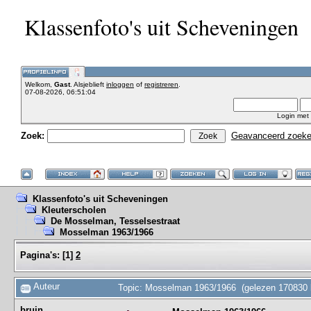
Klassenfoto's uit Scheveningen
Welkom,
Gast
. Alsjeblieft
inloggen
of
registreren
.
07-08-2026, 06:51:04
Login met
Zoek:
Geavanceerd zoek
Klassenfoto's uit Scheveningen
Kleuterscholen
De Mosselman, Tesselsestraat
Mosselman 1963/1966
Pagina's:
[
1
]
2
Auteur
Topic: Mosselman 1963/1966 (gelezen 170830 
bruin