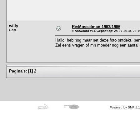
willy
Re:Mosselman 1963/1966
Gast
«
Antwoord #14 Gepost op:
25-07-2010, 23:1
Hallo, heb nog maar net deze foto ontdekt, ben
Zal eens vragen of mn moeder nog een aantal k
Pagina's:
[
1
]
2
Powered by SMF 1.1