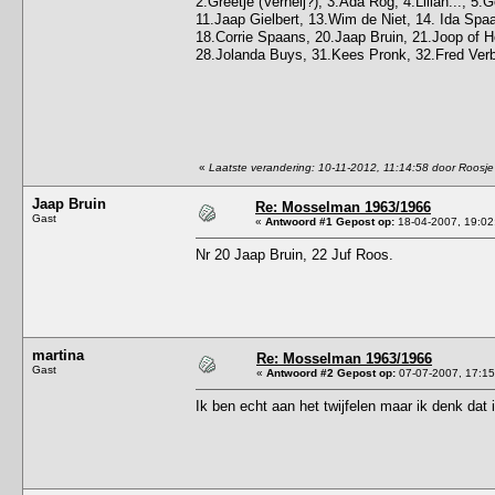
2.Greetje (Verheij?), 3.Ada Rog, 4.Lilian..., 5
11.Jaap Gielbert, 13.Wim de Niet, 14. Ida Spa
18.Corrie Spaans, 20.Jaap Bruin, 21.Joop of He
28.Jolanda Buys, 31.Kees Pronk, 32.Fred Ver
«
Laatste verandering: 10-11-2012, 11:14:58 door Roosje
Jaap Bruin
Re: Mosselman 1963/1966
Gast
«
Antwoord #1 Gepost op:
18-04-2007, 19:02
Nr 20 Jaap Bruin, 22 Juf Roos.
martina
Re: Mosselman 1963/1966
Gast
«
Antwoord #2 Gepost op:
07-07-2007, 17:15
Ik ben echt aan het twijfelen maar ik denk dat