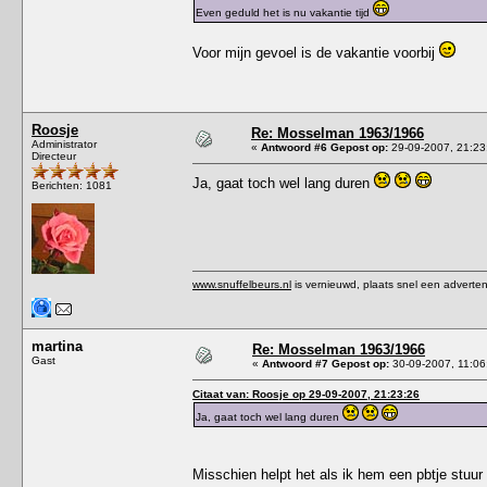
Even geduld het is nu vakantie tijd
Voor mijn gevoel is de vakantie voorbij
Roosje
Re: Mosselman 1963/1966
Administrator
«
Antwoord #6 Gepost op:
29-09-2007, 21:23
Directeur
Ja, gaat toch wel lang duren
Berichten: 1081
www.snuffelbeurs.nl
is vernieuwd, plaats snel een adverten
martina
Re: Mosselman 1963/1966
Gast
«
Antwoord #7 Gepost op:
30-09-2007, 11:06
Citaat van: Roosje op 29-09-2007, 21:23:26
Ja, gaat toch wel lang duren
Misschien helpt het als ik hem een pbtje stuur