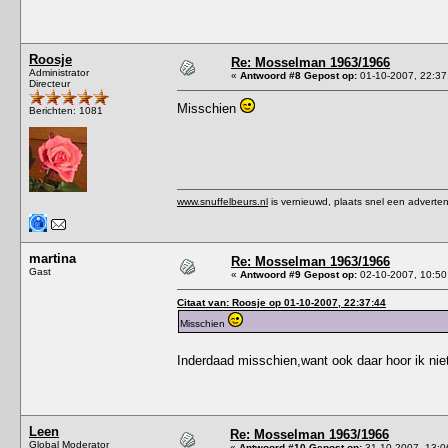
Roosje
Re: Mosselman 1963/1966
Administrator
«
Antwoord #8 Gepost op:
01-10-2007, 22:37
Directeur
Misschien
Berichten: 1081
www.snuffelbeurs.nl
is vernieuwd, plaats snel een adverten
martina
Re: Mosselman 1963/1966
Gast
«
Antwoord #9 Gepost op:
02-10-2007, 10:50
Citaat van: Roosje op 01-10-2007, 22:37:44
Misschien
Inderdaad misschien,want ook daar hoor ik ni
Leen
Re: Mosselman 1963/1966
Global Moderator
«
Antwoord #10 Gepost op:
31-10-2007, 13:0