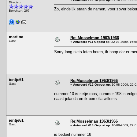
Directeur
Zo, eindelijk staan de namen, voor zover beken
Berichten: 267
martina
Re: Mosselman 1963/1966
Gast
«
Antwoord #11 Gepost op:
22-03-2009, 16:0
Sorry lang niets laten horen, ik hoop dar er 
ientje61
Re:Mosselman 1963/1966
Gast
«
Antwoord #12 Gepost op:
10-08-2009, 22:0
nummer 10 is rietje roos, nummer 198 is volgen
naast jolanda en ik ben ella willems
ientje61
Re:Mosselman 1963/1966
Gast
«
Antwoord #13 Gepost op:
10-08-2009, 22:0
is bedoel nummer 18