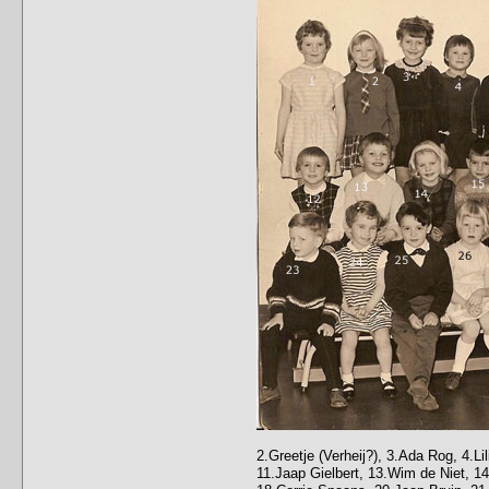
2.Greetje (Verheij?), 3.Ada Rog, 4.Li
11.Jaap Gielbert, 13.Wim de Niet, 14