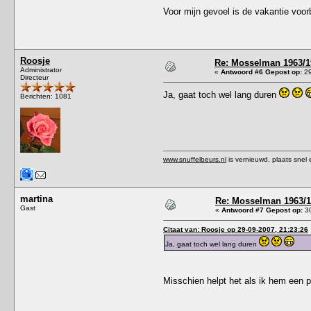
Voor mijn gevoel is de vakantie voor
Roosje
Re: Mosselman 1963/1
Administrator
«
Antwoord #6 Gepost op:
29
Directeur
Ja, gaat toch wel lang duren
Berichten: 1081
www.snuffelbeurs.nl
is vernieuwd, plaats snel 
martina
Re: Mosselman 1963/
Gast
«
Antwoord #7 Gepost op:
30
Citaat van: Roosje op 29-09-2007, 21:23:26
Ja, gaat toch wel lang duren
Misschien helpt het als ik hem een p