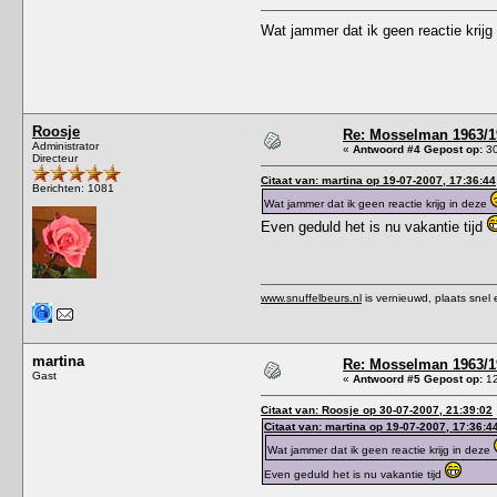
Wat jammer dat ik geen reactie krijg
Roosje
Re: Mosselman 1963/1
Administrator
«
Antwoord #4 Gepost op:
30
Directeur
Citaat van: martina op 19-07-2007, 17:36:44
Berichten: 1081
Wat jammer dat ik geen reactie krijg in deze
Even geduld het is nu vakantie tijd
www.snuffelbeurs.nl
is vernieuwd, plaats snel 
martina
Re: Mosselman 1963/1
Gast
«
Antwoord #5 Gepost op:
12
Citaat van: Roosje op 30-07-2007, 21:39:02
Citaat van: martina op 19-07-2007, 17:36:4
Wat jammer dat ik geen reactie krijg in deze
Even geduld het is nu vakantie tijd