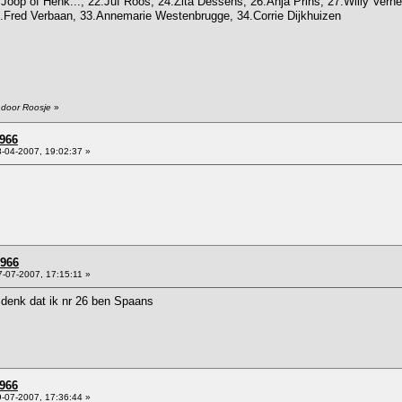
Joop of Henk..., 22.Juf Roos, 24.Zita Dessens, 26.Anja Prins, 27.Willy Verhe
.Fred Verbaan, 33.Annemarie Westenbrugge, 34.Corrie Dijkhuizen
 door Roosje
»
966
-04-2007, 19:02:37 »
1966
-07-2007, 17:15:11 »
k denk dat ik nr 26 ben Spaans
966
-07-2007, 17:36:44 »