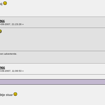
bij
966
-09-2007, 21:23:26 »
een advertentie.
1966
-09-2007, 11:06:53 »
btje stuur