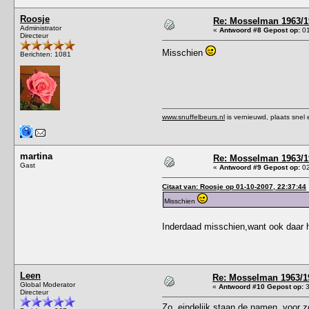
Roosje
Re: Mosselman 1963/1
Administrator
«
Antwoord #8 Gepost op:
01
Directeur
Misschien
Berichten: 1081
www.snuffelbeurs.nl
is vernieuwd, plaats snel 
martina
Re: Mosselman 1963/1
Gast
«
Antwoord #9 Gepost op:
02
Citaat van: Roosje op 01-10-2007, 22:37:44
Misschien
Inderdaad misschien,want ook daar 
Leen
Re: Mosselman 1963/1
Global Moderator
«
Antwoord #10 Gepost op:
3
Directeur
Zo, eindelijk staan de namen, voor z