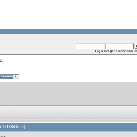
Login met gebruikersnaam, w
en
 171584 keer)