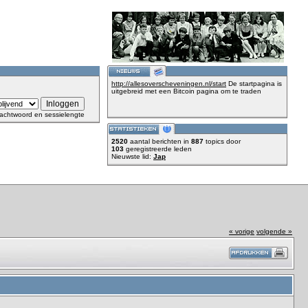
http://allesoverscheveningen.nl/start
De startpagina is
uitgebreid met een Bitcoin pagina om te traden
achtwoord en sessielengte
2520
aantal berichten in
887
topics door
103
geregistreerde leden
Nieuwste lid:
Jap
« vorige
volgende »