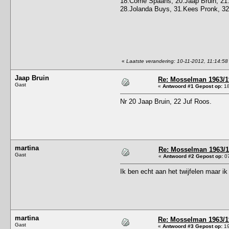
18.Corrie Spaans, 20.Jaap Bruin, 21.
28.Jolanda Buys, 31.Kees Pronk, 32
«
Laatste verandering: 10-11-2012, 11:14:58
Jaap Bruin
Re: Mosselman 1963/1
Gast
«
Antwoord #1 Gepost op:
18
Nr 20 Jaap Bruin, 22 Juf Roos.
martina
Re: Mosselman 1963/
Gast
«
Antwoord #2 Gepost op:
07
Ik ben echt aan het twijfelen maar i
martina
Re: Mosselman 1963/1
Gast
«
Antwoord #3 Gepost op:
19