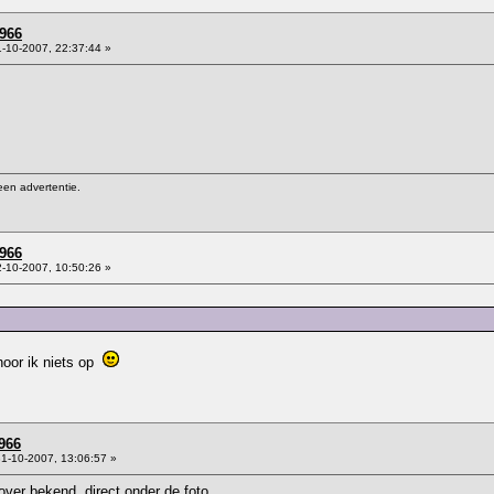
966
-10-2007, 22:37:44 »
een advertentie.
966
-10-2007, 10:50:26 »
hoor ik niets op
966
1-10-2007, 13:06:57 »
over bekend, direct onder de foto.