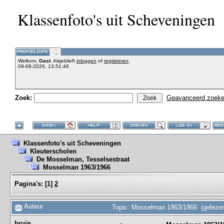
Klassenfoto's uit Scheveningen
Welkom,
Gast
. Alsjeblieft
inloggen
of
registreren
.
09-08-2026, 13:51:46
Zoek:
Geavanceerd zoek
Klassenfoto's uit Scheveningen
Kleuterscholen
De Mosselman, Tesselsestraat
Mosselman 1963/1966
Pagina's:
[
1
]
2
Auteur
Topic: Mosselman 1963/1966 (gelezen
bruin