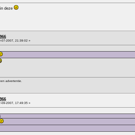
 in deze
966
-07-2007, 21:39:02 »
een advertentie.
966
-09-2007, 17:49:35 »
4