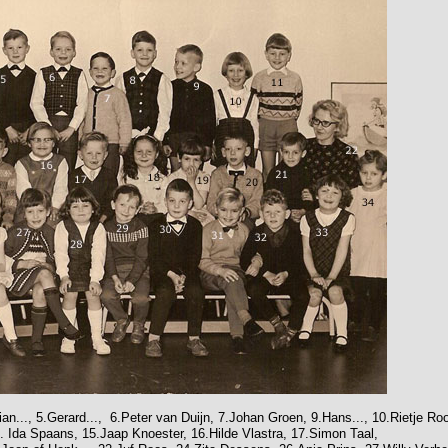
lian..., 5.Gerard..., 6.Peter van Duijn, 7.Johan Groen, 9.Hans..., 10.Rietje Ro
. Ida Spaans, 15.Jaap Knoester, 16.Hilde Vlastra, 17.Simon Taal,