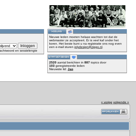
Nieuwe leden moeten helaas wachten tot dat de
webmaster ze accepteert. Er is veel kaf onder het
koren. Het beste kunt u na registratie ons nog even
een e-mail sturen
jolydesign@ziggo.nl
.
achtwoord en sessielengte
2520
aantal berichten in
887
topics door
103
geregistreerde leden
Nieuwste lid:
Jap
« vorige
volgende »