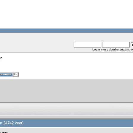
Login met gebruikersnaam, w
en
n 24742 keer)