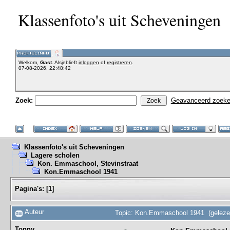
Klassenfoto's uit Scheveningen
Welkom,
Gast
. Alsjeblieft
inloggen
of
registreren
.
07-08-2026, 22:48:42
Zoek:
Geavanceerd zoek
Klassenfoto's uit Scheveningen
Lagere scholen
Kon. Emmaschool, Stevinstraat
Kon.Emmaschool 1941
Pagina's:
[
1
]
Auteur
Topic: Kon.Emmaschool 1941 (geleze
Tonny