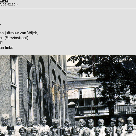
1941
, 09:42:10 »
.
van juffrouw van Wijck,
 (Stevinstraat)
41
van links