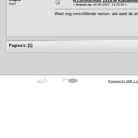
H.Colijnschool 1935/36 Klassefoto
Gast
«
Gepost op:
06-08-2007, 14:26:50 »
Weet nog verschillende namen, wie weet de an
Pagina's:
[
1
]
Powered by SMF 1.1