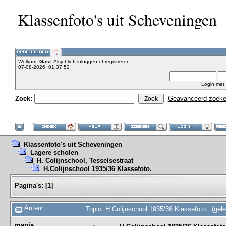
Klassenfoto's uit Scheveningen
Welkom,
Gast
. Alsjeblieft
inloggen
of
registreren
.
07-08-2026, 01:37:52
Login met
Zoek:
Geavanceerd zoek
Klassenfoto's uit Scheveningen
Lagere scholen
H. Colijnschool, Tesselsestraat
H.Colijnschool 1935/36 Klassefoto.
Pagina's:
[
1
]
Auteur
Topic: H.Colijnschool 1935/36 Klassefoto. (gel
mapia