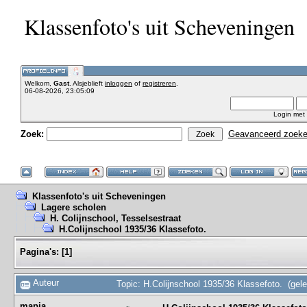
Klassenfoto's uit Scheveningen
Welkom,
Gast
. Alsjeblieft
inloggen
of
registreren
.
06-08-2026, 23:05:09
Login met
Zoek:
Geavanceerd zoek
Klassenfoto's uit Scheveningen
Lagere scholen
H. Colijnschool, Tesselsestraat
H.Colijnschool 1935/36 Klassefoto.
Pagina's:
[
1
]
Auteur
Topic: H.Colijnschool 1935/36 Klassefoto. (gel
mapia