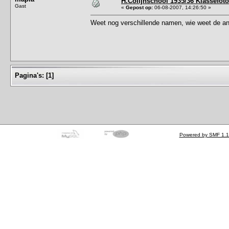
H.Colijnschool 1935/36 Klassefoto
Gast
«
Gepost op:
06-08-2007, 14:26:50 »
Weet nog verschillende namen, wie weet de an
Pagina's:
[
1
]
Powered by SMF 1.1