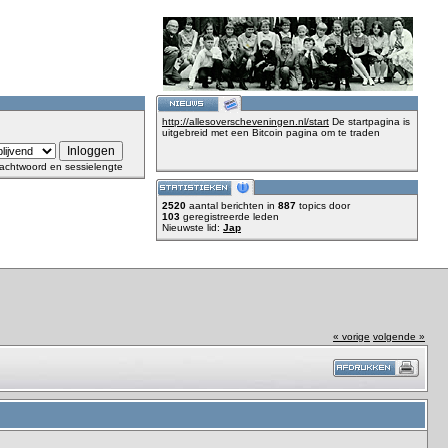
http://allesoverscheveningen.nl/start
De startpagina is
uitgebreid met een Bitcoin pagina om te traden
achtwoord en sessielengte
2520
aantal berichten in
887
topics door
103
geregistreerde leden
Nieuwste lid:
Jap
« vorige
volgende »