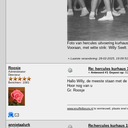
Foto van hercules uitvoering kurhaus
Vooraan, met witte strik: Willy Seelt.
«
Laatste verandering: 28-02-2025, 19:09:5
Roosje
Re: hercules kurhaus 
Administrator
«
Antwoord #1 Gepost op:
02
Directeur
Hallo Willy, de meeste staan met de 
Berichten: 1081
Hoor nog van u
Gr. Roosje
www.snuffelbeurs.nl
is vernieuwd, plaats snel 
annietaalurk
Re:hercules kurhaus 