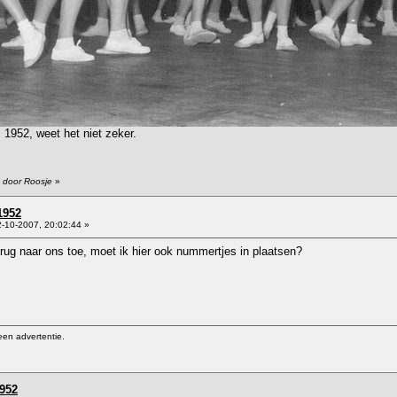
 1952, weet het niet zeker.
1 door Roosje
»
1952
-10-2007, 20:02:44 »
rug naar ons toe, moet ik hier ook nummertjes in plaatsen?
een advertentie.
1952