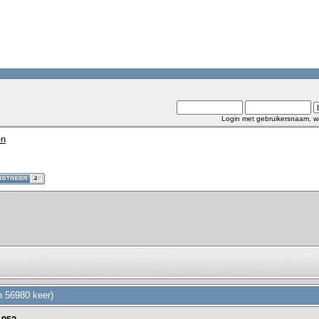
Login met gebruikersnaam, w
en
n 56980 keer)