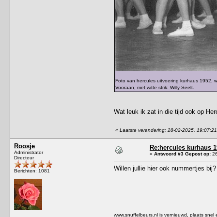
Foto van hercules uitvoering kurhaus 1952, we
Vooraan, met witte strik: Willy Seelt.
Wat leuk ik zat in die tijd ook op He
«
Laatste verandering: 28-02-2025, 19:07:2
Roosje
Re:hercules kurhaus 
Administrator
«
Antwoord #3 Gepost op:
26
Directeur
Willen jullie hier ook nummertjes bij?
Berichten: 1081
www.snuffelbeurs.nl
is vernieuwd, plaats snel 