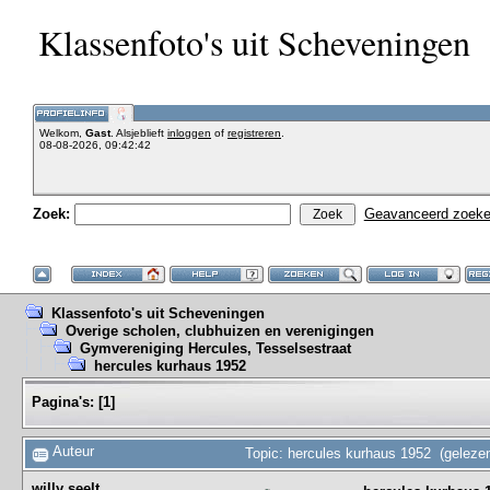
Klassenfoto's uit Scheveningen
Welkom,
Gast
. Alsjeblieft
inloggen
of
registreren
.
08-08-2026, 09:42:42
Zoek:
Geavanceerd zoek
Klassenfoto's uit Scheveningen
Overige scholen, clubhuizen en verenigingen
Gymvereniging Hercules, Tesselsestraat
hercules kurhaus 1952
Pagina's:
[
1
]
Auteur
Topic: hercules kurhaus 1952 (geleze
willy seelt