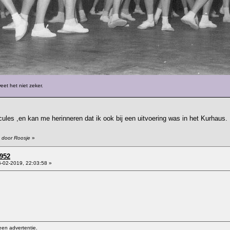
et het niet zeker.
rcules ,en kan me herinneren dat ik ook bij een uitvoering was in het Kurhaus.
1 door Roosje
»
1952
-02-2019, 22:03:58 »
een advertentie.