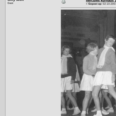
hercules kurhaus 
Gast
«
Gepost op:
02-10-2007