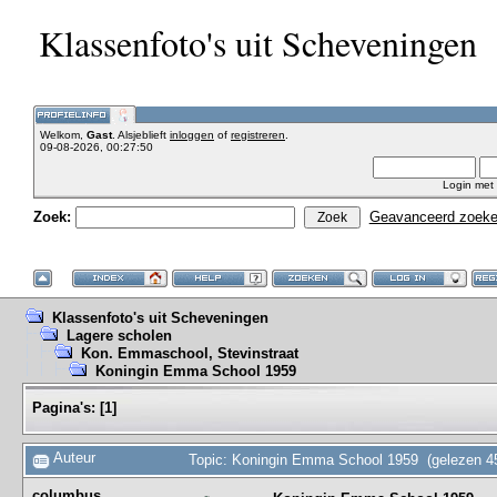
Klassenfoto's uit Scheveningen
Welkom,
Gast
. Alsjeblieft
inloggen
of
registreren
.
09-08-2026, 00:27:50
Login met
Zoek:
Geavanceerd zoek
Klassenfoto's uit Scheveningen
Lagere scholen
Kon. Emmaschool, Stevinstraat
Koningin Emma School 1959
Pagina's:
[
1
]
Auteur
Topic: Koningin Emma School 1959 (gelezen 4
columbus