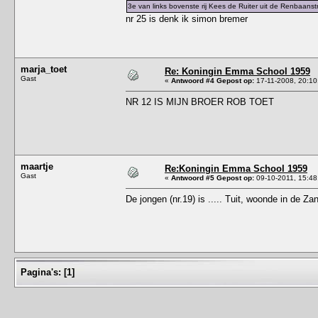
3e van links bovenste rij Kees de Ruiter uit de Renbaanst
nr 25 is denk ik simon bremer
marja_toet
Re: Koningin Emma School 1959
Gast
«
Antwoord #4 Gepost op:
17-11-2008, 20:10
NR 12 IS MIJN BROER ROB TOET
maartje
Re:Koningin Emma School 1959
Gast
«
Antwoord #5 Gepost op:
09-10-2011, 15:48
De jongen (nr.19) is ..... Tuit, woonde in de Za
Pagina's:
[
1
]