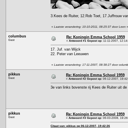
3.Kees de Ruiter, 12.Rob Toet, 17.Juffrouw va
«
Laatste verandering: 10-10-2011, 08:25:37 door Leen
columbus
Re: Koningin Emma School 1959
Gast
«
Antwoord #1 Gepost op:
11-11-2007, 12:14
17. Juf. van Wijck
22. Peter van Leeuwen
«
Laatste verandering: 17-11-2007, 08:38:27 door colum
pikkus
Re: Koningin Emma School 1959
Gast
«
Antwoord #2 Gepost op:
06-12-2007, 19:42
3e van links bovenste rij Kees de Ruiter uit d
pikkus
Re: Koningin Emma School 1959
Gast
«
Antwoord #3 Gepost op:
06-03-2008, 19:26
Citaat van: pikkus op 06-12-2007, 19:42:26