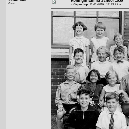
Koningin Emma School 1959
Gast
«
Gepost op:
11-11-2007, 12:13:29 »