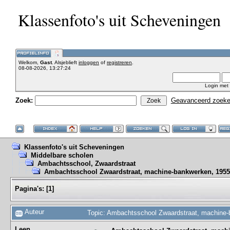
Klassenfoto's uit Scheveningen
Welkom,
Gast
. Alsjeblieft
inloggen
of
registreren
.
08-08-2026, 13:27:24
Login met
Zoek:
Geavanceerd zoek
Klassenfoto's uit Scheveningen
Middelbare scholen
Ambachtsschool, Zwaardstraat
Ambachtsschool Zwaardstraat, machine-bankwerken, 1955
Pagina's:
[
1
]
Auteur
Topic: Ambachtsschool Zwaardstraat, machine-
Leen