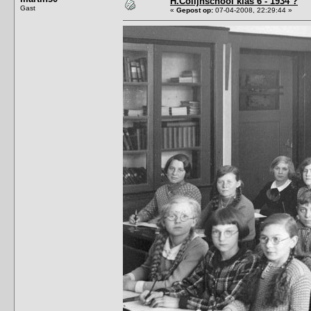
H.Colijnschool klas 6 - 1934 ?
Gast
«
Gepost op:
07-04-2008, 22:29:44 »