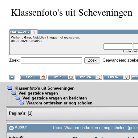
Klassenfoto's uit Scheveningen
Welkom,
Gast
. Alsjeblieft
inloggen
of
registreren
.
08-08-2026, 08:48:02
Login met
Zoek:
Geavanceerd zoek
Klassenfoto's uit Scheveningen
Veel gestelde vragen
Veel gestelde vragen en berichten
Waarom ontbreken er nog scholen
Pagina's:
[
1
]
Auteur
Topic: Waarom ontbreken er nog scholen (gele
johanW