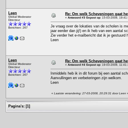
Leen
Re: Om welk Scheveningen gaat het
Global Moderator
«
Antwoord #3 Gepost op:
15-03-2008, 19:41:
Directeur
Je vraag over de lokaties van de scholen is me
Berichten: 267
jaar eerder dan jij!) en ik heb van een aantal 
Zie verder het e-mailbericht dat ik je gestuurd 
Leen
Leen
Re: Om welk Scheveningen gaat het
Global Moderator
«
Antwoord #4 Gepost op:
19-03-2008, 11:41:
Directeur
Inmiddels heb ik in dit forum bij een aantal s
Berichten: 267
Aanvullingen en verbeteringen zijn welkom.
Leen
«
Laatste verandering: 27-03-2008, 20:29:31 door Leen
Pagina's:
[
1
]