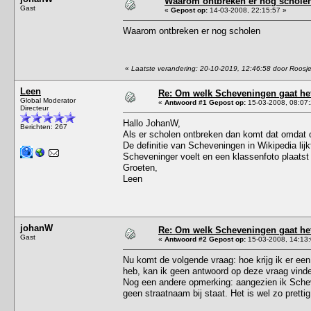
Waarom ontbreken er nog schole
Gast
«
Gepost op:
14-03-2008, 22:15:57 »
Waarom ontbreken er nog scholen
«
Laatste verandering: 20-10-2019, 12:46:58 door Roosj
Leen
Re: Om welk Scheveningen gaat het
Global Moderator
«
Antwoord #1 Gepost op:
15-03-2008, 08:07:
Directeur
Hallo JohanW,
Berichten: 267
Als er scholen ontbreken dan komt dat omdat o
De definitie van Scheveningen in Wikipedia lij
Scheveninger voelt en een klassenfoto plaatst 
Groeten,
Leen
johanW
Re: Om welk Scheveningen gaat het
Gast
«
Antwoord #2 Gepost op:
15-03-2008, 14:13:
Nu komt de volgende vraag: hoe krijg ik er een 
heb, kan ik geen antwoord op deze vraag vinde
Nog een andere opmerking: aangezien ik Scheve
geen straatnaam bij staat. Het is wel zo prettig