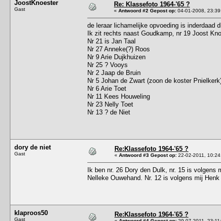
JoostKnoester
Re: Klassefoto 1964-'65 ?
Gast
«
Antwoord #2 Gepost op:
04-01-2008, 23:39
de leraar lichamelijke opvoeding is inderdaad 
Ik zit rechts naast Goudkamp, nr 19 Joost Kno
Nr 21 is Jan Taal
Nr 27 Anneke(?) Roos
Nr 9 Arie Dujkhuizen
Nr 25 ? Vooys
Nr 2 Jaap de Bruin
Nr 5 Johan de Zwart (zoon de koster Pnielkerk
Nr 6 Arie Toet
Nr 11 Kees Houweling
Nr 23 Nelly Toet
Nr 13 ? de Niet
dory de niet
Re:Klassefoto 1964-'65 ?
Gast
«
Antwoord #3 Gepost op:
22-02-2011, 10:24
Ik ben nr. 26 Dory den Dulk, nr. 15 is volgens m
Nelleke Ouwehand. Nr. 12 is volgens mij Henk
klaproos50
Re:Klassefoto 1964-'65 ?
Gast
«
Antwoord #4 Gepost op:
29-07-2011, 23:11