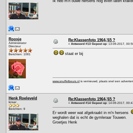
Ik heb m'n ouwe hersens nog even laten kraken
Roosje
Re:Klassenfoto 1964-'65 ?
Administrator
«
Antwoord #13 Gepost op:
13-06-2017, 00:5
Directeur
staat er bij
Berichten: 1081
www.snuffelbeurs.nl
is vernieuwd, plaats snel een adverten
Henk Roeleveld
Re:Klassenfoto 1964-'65 ?
leraar
«
Antwoord #14 Gepost op:
14-06-2017, 00:4
Berichten: 9
Er wordt weer wat afgekraakt in m'n hersens
weghalen dat is echt de gymleraar Touwen.
Groetjes Henk