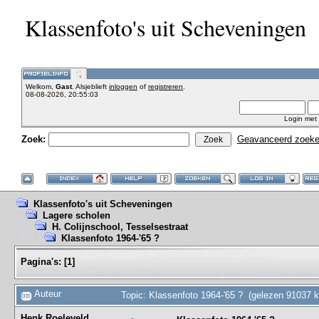
Klassenfoto's uit Scheveningen
Welkom,
Gast
. Alsjeblieft
inloggen
of
registreren
.
08-08-2026, 20:55:03
Login met
Zoek:
Geavanceerd zoek
Klassenfoto's uit Scheveningen
Lagere scholen
H. Colijnschool, Tesselsestraat
Klassenfoto 1964-'65 ?
Pagina's:
[
1
]
Auteur
Topic: Klassenfoto 1964-'65 ? (gelezen 91037 k
Henk Roeleveld