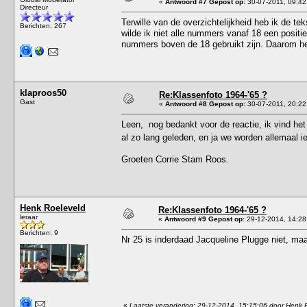
«
Antwoord #7 Gepost op:
30-07-2011, 09:42
Directeur
Terwille van de overzichtelijkheid heb ik de t
Berichten: 267
wilde ik niet alle nummers vanaf 18 een positi
nummers boven de 18 gebruikt zijn. Daarom he
klaproos50
Re:Klassenfoto 1964-'65 ?
Gast
«
Antwoord #8 Gepost op:
30-07-2011, 20:22
Leen, nog bedankt voor de reactie, ik vind he
al zo lang geleden, en ja we worden allemaal 
Groeten Corrie Stam Roos.
Henk Roeleveld
Re:Klassenfoto 1964-'65 ?
leraar
«
Antwoord #9 Gepost op:
29-12-2014, 14:28
Berichten: 9
Nr 25 is inderdaad Jacqueline Plugge niet, ma
«
Laatste verandering: 29-12-2014, 15:15:06 door Henk 