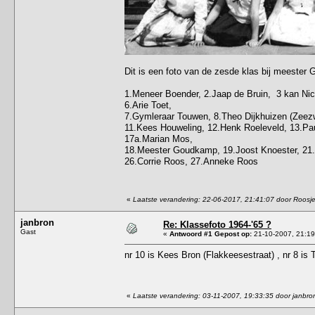
Dit is een foto van de zesde klas bij meester
1.Meneer Boender, 2.Jaap de Bruin, 3 kan Nico
6.Arie Toet,
7.Gymleraar Touwen, 8.Theo Dijkhuizen (Zeezwa
11.Kees Houweling, 12.Henk Roeleveld, 13.Pau
17a.Marian Mos,
18.Meester Goudkamp, 19.Joost Knoester, 21.J
26.Corrie Roos, 27.Anneke Roos
«
Laatste verandering: 22-06-2017, 21:41:07 door Roosj
janbron
Re: Klassefoto 1964-'65 ?
Gast
«
Antwoord #1 Gepost op:
21-10-2007, 21:19
nr 10 is Kees Bron (Flakkeesestraat) , nr 8 is
«
Laatste verandering: 03-11-2007, 19:33:35 door janbro