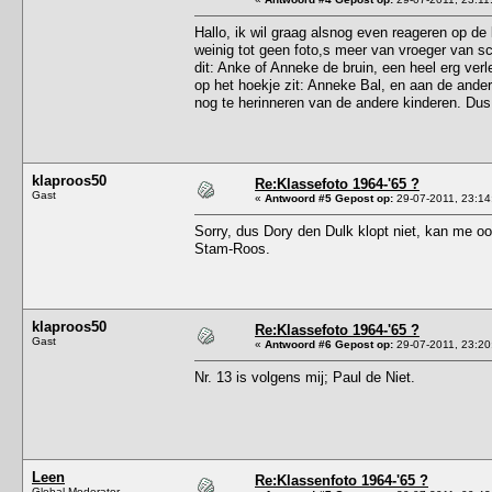
Hallo, ik wil graag alsnog even reageren op de
weinig tot geen foto,s meer van vroeger van sc
dit: Anke of Anneke de bruin, een heel erg verle
op het hoekje zit: Anneke Bal, en aan de ander
nog te herinneren van de andere kinderen. Dus 
klaproos50
Re:Klassefoto 1964-'65 ?
Gast
«
Antwoord #5 Gepost op:
29-07-2011, 23:14
Sorry, dus Dory den Dulk klopt niet, kan me ook
Stam-Roos.
klaproos50
Re:Klassefoto 1964-'65 ?
Gast
«
Antwoord #6 Gepost op:
29-07-2011, 23:20
Nr. 13 is volgens mij; Paul de Niet.
Leen
Re:Klassenfoto 1964-'65 ?
Global Moderator