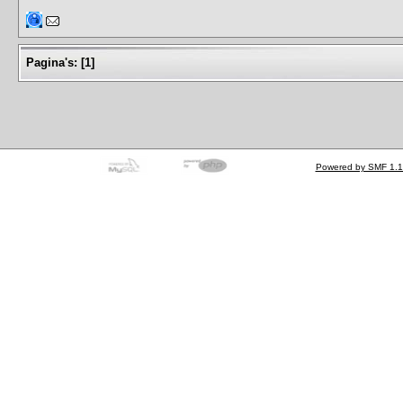
Pagina's:
[
1
]
Powered by SMF 1.1