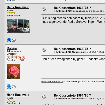
Henk Roeleveld
Re:Klassenfoto 1964-'65 ?
leraar
«
Antwoord #10 Gepost op:
12-06-2017, 21:4
Berichten: 9
Ik mis nog steeds een naam bij meisje nr 22. v
flatje tegenover de Radio Scheveningen. We he
Roosje
Re:Klassenfoto 1964-'65 ?
Administrator
«
Antwoord #11 Gepost op:
12-06-2017, 22:1
Directeur
Heb er een vraagteken bij gezet. Bedankt voor
Berichten: 1081
www.snuffelbeurs.nl
is vernieuwd, plaats snel een adverten
Henk Roeleveld
Re:Klassenfoto 1964-'65 ?
leraar
«
Antwoord #12 Gepost op:
12-06-2017, 22:5
Berichten: 9