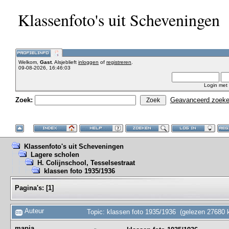
Klassenfoto's uit Scheveningen
Welkom,
Gast
. Alsjeblieft
inloggen
of
registreren
.
09-08-2026, 16:46:03
Login met
Zoek:
Geavanceerd zoek
Klassenfoto's uit Scheveningen
Lagere scholen
H. Colijnschool, Tesselsestraat
klassen foto 1935/1936
Pagina's:
[
1
]
Auteur
Topic: klassen foto 1935/1936 (gelezen 27680 
mapia