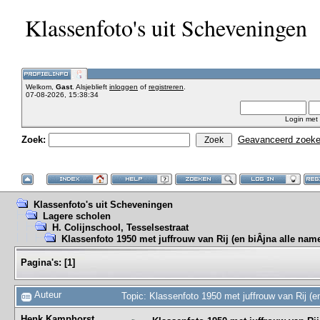
Klassenfoto's uit Scheveningen
Welkom,
Gast
. Alsjeblieft
inloggen
of
registreren
.
07-08-2026, 15:38:34
Login met
Zoek:
Geavanceerd zoek
Klassenfoto's uit Scheveningen
Lagere scholen
H. Colijnschool, Tesselsestraat
Klassenfoto 1950 met juffrouw van Rij (en biÂ­jna alle name
Pagina's:
[
1
]
Auteur
Topic: Klassenfoto 1950 met juffrouw van Rij (e
Henk Kamphorst