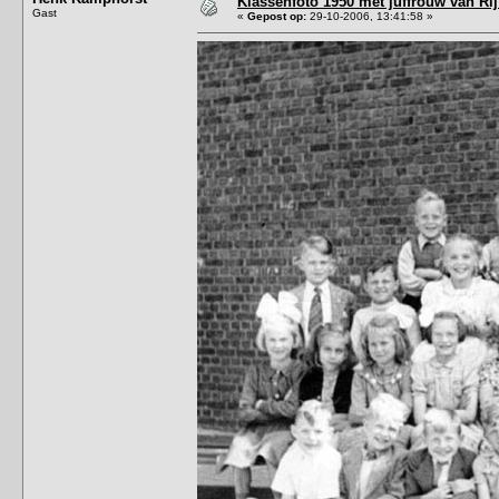
Klassenfoto 1950 met juffrouw van Rij 
Gast
«
Gepost op:
29-10-2006, 13:41:58 »