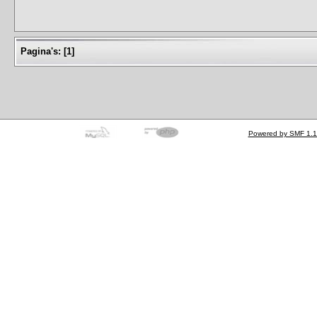
Pagina's:
[
1
]
Powered by SMF 1.1