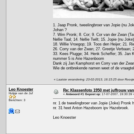
1. Jaap Pronk, tweelingbroer van Jopie (nu Jo
Johan ?
7. Wim Pronk; 8. Cor; 9. Cor van der Zwan (Ta
Nellie Taal; 14. Nellie Twilt; 15. Jopie (nu Joke
18. Willie Vroegop; 19. Toos den Heijer; 21. R
26. Corry van der Zwan; 27. Greetje Verbaan; 
33. Kees Plugge; 34. Henk Scheffer; 35. Jan 
nummer 5 is Arie Hazenboom
Dank zij Jan Kamphorst en Corry van der Zwan z
Wie de ontbrekende namen weet of de vraagtek
«
Laatste verandering: 23-02-2013, 16:15:25 door Roosj
Leo Knoester
Re: Klassenfoto 1950 met juffrouw van 
Hulpje van de Juf
«
Antwoord #1 Gepost op:
17-07-2007, 19:30:39 
Berichten: 3
nr. 1 de tweelingbroer van Jopie (Joke) Pronk h
nr. 31 heet Anton Hazeboom ipv Hazebroek.
Leo Knoester