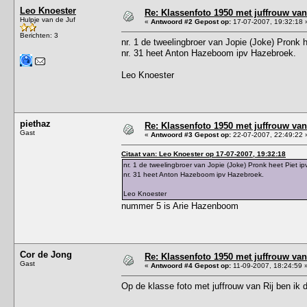
Leo Knoester
Re: Klassenfoto 1950 met juffrouw van 
Hulpje van de Juf
«
Antwoord #2 Gepost op:
17-07-2007, 19:32:18 
Berichten: 3
nr. 1 de tweelingbroer van Jopie (Joke) Pronk 
nr. 31 heet Anton Hazeboom ipv Hazebroek.
Leo Knoester
piethaz
Re: Klassenfoto 1950 met juffrouw van 
Gast
«
Antwoord #3 Gepost op:
22-07-2007, 22:49:22 
Citaat van: Leo Knoester op 17-07-2007, 19:32:18
nr. 1 de tweelingbroer van Jopie (Joke) Pronk heet Piet i
nr. 31 heet Anton Hazeboom ipv Hazebroek.
Leo Knoester
nummer 5 is Arie Hazenboom
Cor de Jong
Re: Klassenfoto 1950 met juffrouw van 
Gast
«
Antwoord #4 Gepost op:
11-09-2007, 18:24:59 
Op de klasse foto met juffrouw van Rij ben ik 