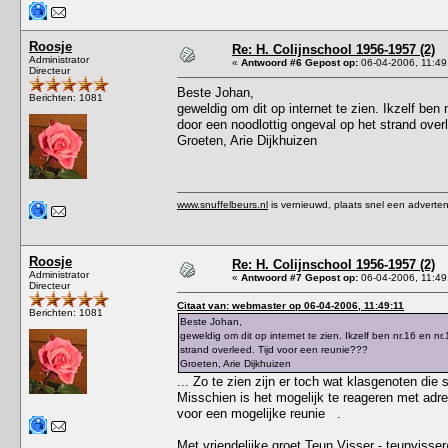
Roosje
Re: H. Colijnschool 1956-1957 (2)
Administrator
«
Antwoord #6 Gepost op:
06-04-2006, 11:49
Directeur
Beste Johan,
Berichten: 1081
geweldig om dit op internet te zien. Ikzelf ben n
door een noodlottig ongeval op het strand over
Groeten, Arie Dijkhuizen
www.snuffelbeurs.nl
is vernieuwd, plaats snel een adverten
Roosje
Re: H. Colijnschool 1956-1957 (2)
Administrator
«
Antwoord #7 Gepost op:
06-04-2006, 11:49
Directeur
Citaat van: webmaster op 06-04-2006, 11:49:11
Berichten: 1081
Beste Johan,
geweldig om dit op internet te zien. Ikzelf ben nr.16 en nr
strand overleed. Tijd voor een reunie???
Groeten, Arie Dijkhuizen
... Zo te zien zijn er toch wat klasgenoten die
Misschien is het mogelijk te reageren met adr
voor een mogelijke reunie .
Met vriendelijke groet Teun Visser -
teunvisse