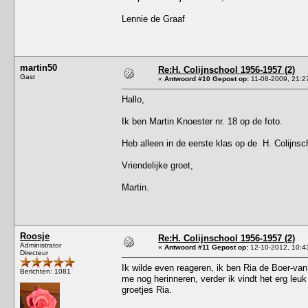
Lennie de Graaf
martin50
Re:H. Colijnschool 1956-1957 (2)
Gast
«
Antwoord #10 Gepost op:
11-08-2009, 21:2
Hallo,
Ik ben Martin Knoester nr. 18 op de foto.
Heb alleen in de eerste klas op de H. Colijnsc
Vriendelijke groet,
Martin.
Roosje
Re:H. Colijnschool 1956-1957 (2)
Administrator
«
Antwoord #11 Gepost op:
12-10-2012, 10:4
Directeur
Ik wilde even reageren, ik ben Ria de Boer-van S
Berichten: 1081
me nog herinneren, verder ik vindt het erg leuk
groetjes Ria.