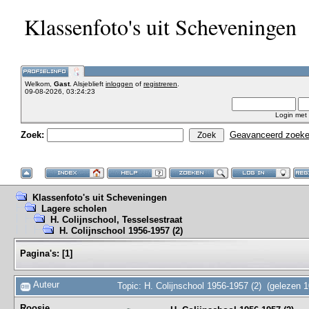
Klassenfoto's uit Scheveningen
Welkom,
Gast
. Alsjeblieft
inloggen
of
registreren
.
09-08-2026, 03:24:23
Login met
Zoek:
Geavanceerd zoek
Klassenfoto's uit Scheveningen
Lagere scholen
H. Colijnschool, Tesselsestraat
H. Colijnschool 1956-1957 (2)
Pagina's:
[
1
]
Auteur
Topic: H. Colijnschool 1956-1957 (2) (gelezen 
Roosje