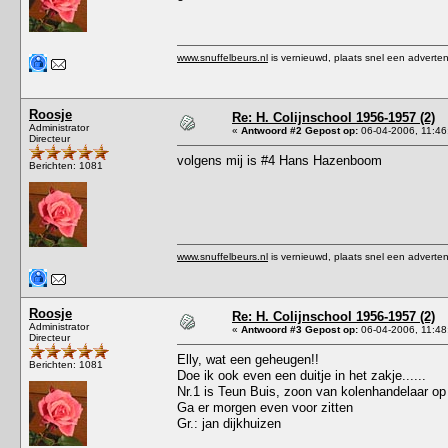
www.snuffelbeurs.nl
is vernieuwd, plaats snel een adverten
Roosje
Re: H. Colijnschool 1956-1957 (2)
Administrator
«
Antwoord #2 Gepost op:
06-04-2006, 11:46
Directeur
volgens mij is #4 Hans Hazenboom
Berichten: 1081
www.snuffelbeurs.nl
is vernieuwd, plaats snel een adverten
Roosje
Re: H. Colijnschool 1956-1957 (2)
Administrator
«
Antwoord #3 Gepost op:
06-04-2006, 11:48
Directeur
Elly, wat een geheugen!!
Berichten: 1081
Doe ik ook even een duitje in het zakje......
Nr.1 is Teun Buis, zoon van kolenhandelaar o
Ga er morgen even voor zitten
Gr.: jan dijkhuizen