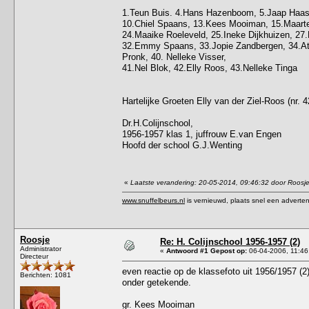
1.Teun Buis. 4.Hans Hazenboom, 5.Jaap Haasno
10.Chiel Spaans, 13.Kees Mooiman, 15.Maarten
24.Maaike Roeleveld, 25.Ineke Dijkhuizen, 27.E
32.Emmy Spaans, 33.Jopie Zandbergen, 34.Atie
Pronk, 40. Nelleke Visser,
41.Nel Blok, 42.Elly Roos, 43.Nelleke Tinga
Hartelijke Groeten Elly van der Ziel-Roos (nr. 4
Dr.H.Colijnschool,
1956-1957 klas 1, juffrouw E.van Engen
Hoofd der school G.J.Wenting
«
Laatste verandering: 20-05-2014, 09:46:32 door Roosj
www.snuffelbeurs.nl
is vernieuwd, plaats snel een adverten
Roosje
Re: H. Colijnschool 1956-1957 (2)
Administrator
«
Antwoord #1 Gepost op:
06-04-2006, 11:46
Directeur
even reactie op de klassefoto uit 1956/1957 (
Berichten: 1081
onder getekende.
gr. Kees Mooiman