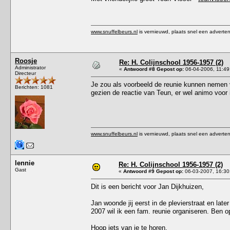
www.snuffelbeurs.nl
is vernieuwd, plaats snel een adverten
Roosje
Re: H. Colijnschool 1956-1957 (2)
Administrator
«
Antwoord #8 Gepost op:
06-04-2006, 11:49
Directeur
Je zou als voorbeeld de reunie kunnen nemen 
Berichten: 1081
gezien de reactie van Teun, er wel animo voor i
www.snuffelbeurs.nl
is vernieuwd, plaats snel een adverten
lennie
Re: H. Colijnschool 1956-1957 (2)
Gast
«
Antwoord #9 Gepost op:
06-03-2007, 16:30
Dit is een bericht voor Jan Dijkhuizen,
Jan woonde jij eerst in de plevierstraat en late
2007 wil ik een fam. reunie organiseren. Ben 
Hoop iets van je te horen,