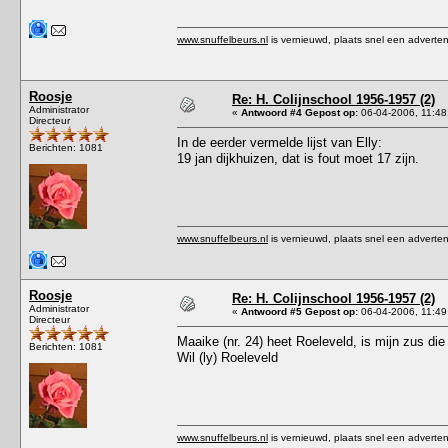
www.snuffelbeurs.nl
is vernieuwd, plaats snel een adverten
Roosje
Re: H. Colijnschool 1956-1957 (2)
Administrator
«
Antwoord #4 Gepost op:
06-04-2006, 11:48
Directeur
In de eerder vermelde lijst van Elly:
Berichten: 1081
19 jan dijkhuizen, dat is fout moet 17 zijn.
www.snuffelbeurs.nl
is vernieuwd, plaats snel een adverten
Roosje
Re: H. Colijnschool 1956-1957 (2)
Administrator
«
Antwoord #5 Gepost op:
06-04-2006, 11:49
Directeur
Maaike (nr. 24) heet Roeleveld, is mijn zus die
Berichten: 1081
Wil (ly) Roeleveld
www.snuffelbeurs.nl
is vernieuwd, plaats snel een adverten