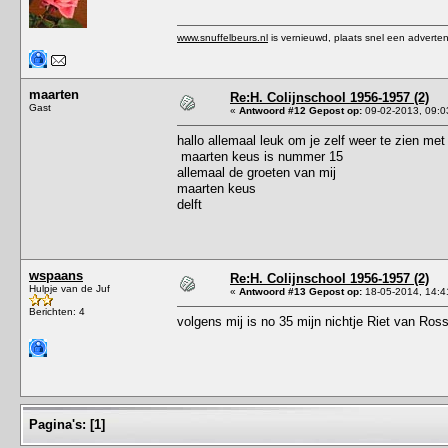
www.snuffelbeurs.nl
is vernieuwd, plaats snel een adverten
maarten
Re:H. Colijnschool 1956-1957 (2)
Gast
«
Antwoord #12 Gepost op:
09-02-2013, 09:0
hallo allemaal leuk om je zelf weer te zien met
maarten keus is nummer 15
allemaal de groeten van mij
maarten keus
delft
wspaans
Re:H. Colijnschool 1956-1957 (2)
Hulpje van de Juf
«
Antwoord #13 Gepost op:
18-05-2014, 14:4
Berichten: 4
volgens mij is no 35 mijn nichtje Riet van Ro
Pagina's:
[
1
]