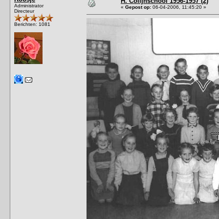
H. Colijnschool 1956-1957 (2)
Administrator
«
Gepost op:
06-04-2006, 11:45:20 »
Directeur
Berichten: 1081