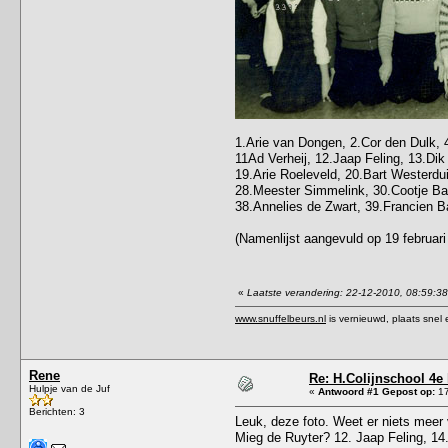
1.Arie van Dongen, 2.Cor den Dulk, 
11Ad Verheij, 12.Jaap Feling, 13.Di
19.Arie Roeleveld, 20.Bart Westerdui
28.Meester Simmelink, 30.Cootje Bal
38.Annelies de Zwart, 39.Francien Ba
(Namenlijst aangevuld op 19 februari
«
Laatste verandering: 22-12-2010, 08:59:3
www.snuffelbeurs.nl
is vernieuwd, plaats snel 
Rene
Re: H.Colijnschool 4e 
Hulpje van de Juf
«
Antwoord #1 Gepost op:
17
Berichten: 3
Leuk, deze foto. Weet er niets meer
Mieg de Ruyter? 12. Jaap Feling, 14