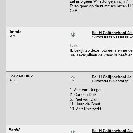
zal nr 5 geen Wim Jongejan zijn ?
Even goed op de nummers letten H.
Gr.B.T
jimmie
Re: H.Colijnschool 4e 
Gast
«
Antwoord #5 Gepost op:
14
Hallo,
Ik bekijk zo deze foto eens en nu de
wel zeker,alleen de vraag is heeft er 
Cor den Dulk
Re: H.Colijnschool 4e 
Gast
«
Antwoord #6 Gepost op:
13
1. Arie van Dongen
2. Cor den Dulk
6. Paul van Dam
11. Jaap de Graaf
19. Arie Roeleveld
BartW.
Re: H.Colijnschool 4e 