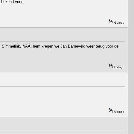
r bekend voor.
Gelogd
.... Simmelink. NÃÂ¡ hem kregen we Jan Barneveld weer terug voor de
Gelogd
Gelogd