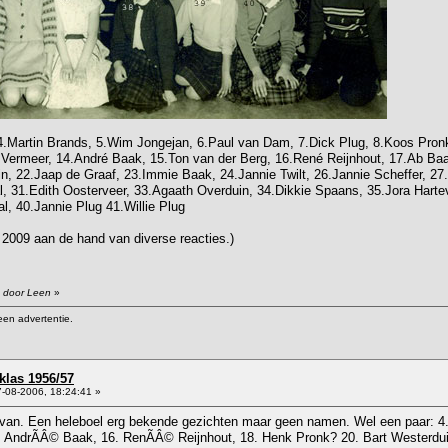
4.Martin Brands, 5.Wim Jongejan, 6.Paul van Dam, 7.Dick Plug, 8.Koos Pronk,
k Vermeer, 14.André Baak, 15.Ton van der Berg, 16.René Reijnhout, 17.Ab Ba
n, 22.Jaap de Graaf, 23.Immie Baak, 24.Jannie Twilt, 26.Jannie Scheffer, 27.
, 31.Edith Oosterveer, 33.Agaath Overduin, 34.Dikkie Spaans, 35.Jora Hartev
l, 40.Jannie Plug 41.Willie Plug
 2009 aan de hand van diverse reacties.)
8 door Leen
»
een advertentie.
klas 1956/57
-08-2006, 18:24:41 »
 van. Een heleboel erg bekende gezichten maar geen namen. Wel een paar: 4. 
. AndrÃÂ© Baak, 16. RenÃÂ© Reijnhout, 18. Henk Pronk? 20. Bart Westerduin, 