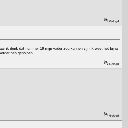
Gelogd
maar ik denk dat nummer 19 mijn vader zou kunnen zijn.Ik weet het bijna
e verder heb geholpen.
Gelogd
Gelogd