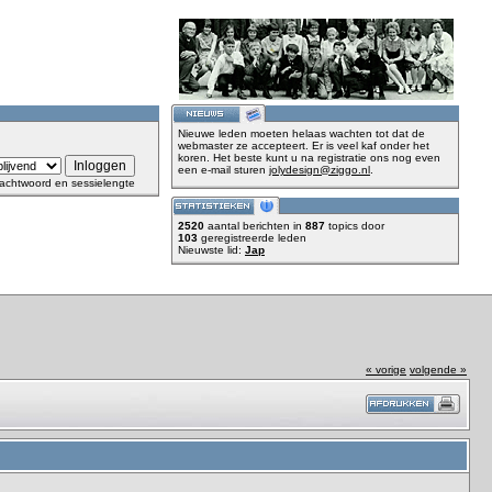
Nieuwe leden moeten helaas wachten tot dat de
webmaster ze accepteert. Er is veel kaf onder het
koren. Het beste kunt u na registratie ons nog even
een e-mail sturen
jolydesign@ziggo.nl
.
achtwoord en sessielengte
2520
aantal berichten in
887
topics door
103
geregistreerde leden
Nieuwste lid:
Jap
« vorige
volgende »