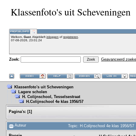
Klassenfoto's uit Scheveningen
Welkom,
Gast
. Alsjeblieft
inloggen
of
registreren
.
07-08-2026, 23:01:24
Zoek:
Geavanceerd zoek
Klassenfoto's uit Scheveningen
Lagere scholen
H. Colijnschool, Tesselsestraat
H.Colijnschool 4e klas 1956/57
Pagina's:
[
1
]
Auteur
Topic: H.Colijnschool 4e klas 1956/57
Roosje