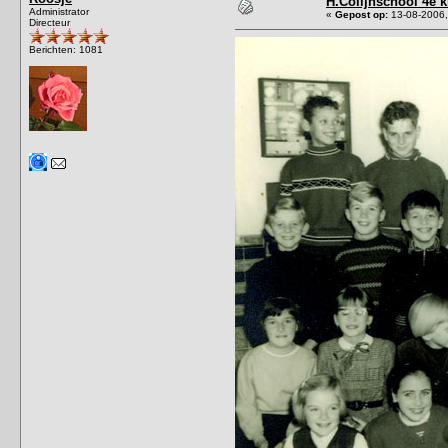
H.Colijnschool 4e k
Administrator
«
Gepost op:
13-08-2006,
Directeur
Berichten: 1081