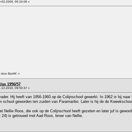
-02-2009, 00:24:08 »
 door BartW.
»
klas 1956/57
-12-2010, 09:50:37 »
 vader. Hij heeft van 1956-1960 op de Colijnschool gewerkt. In 1962 is hij n
n school geworden ten zuiden van Paramaribo. Later is hij de de Kweekschool
 Nellie Roos, die ook op de Colijnschool heeft gezeten en later juf is gewor
k 24) is getrouwd met Aad Roos, broer van Nellie.