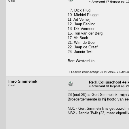
Gast
«
Antwoord #7 Gepost op:
19
7. Dick Plug
10. Michiel Plugge
11. Ad Verheij
12. Jaap Fehling
13. Dik Vermeer
15. Ton van der Berg
17. Ab Baak
21. Wim de Boer
22. Jaap de Graaf
24. Jannie Twilt
Bart Westerduin
«
Laatste verandering: 09-08-2010, 17:40:25
Imro Simmelink
Re:H.Colijnschool 4e 
Gast
«
Antwoord #8 Gepost op:
21
28 (niet 29) is Gert Simmelink, mijn
Broedergemeente is hij hoofd van ee
NB1 - Gert Simmelink is getrouwd met
NB2 - Jannie Twilt (23, maar eigenlij