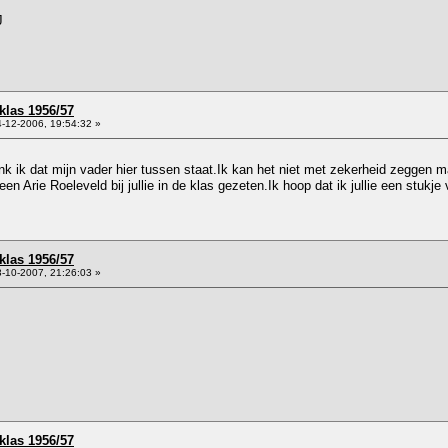
J
klas 1956/57
-12-2006, 19:54:32 »
nk ik dat mijn vader hier tussen staat.Ik kan het niet met zekerheid zeggen 
een Arie Roeleveld bij jullie in de klas gezeten.Ik hoop dat ik jullie een stukj
klas 1956/57
-10-2007, 21:26:03 »
klas 1956/57