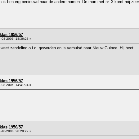
 en ik ben erg benieuwd naar de andere namen. De man met nr. 3 komt mij zee
klas 1956/57
-08-2006, 18:36:28 »
g weet zendeling o.i.d. geworden en is verhuisd naar Nieuw Guinea. Hij heet 
klas 1956/57
-08-2006, 14:41:34 »
klas 1956/57
-10-2006, 20:28:29 »