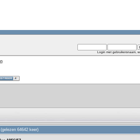
Login met gebruikersnaam, w
en
 (gelezen 64642 keer)