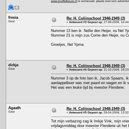
www.snuffelbeurs.nl
is vernieuwd, plaats snel een adverten
fresia
Re: H. Colijnschool 1948-1949 (3)
Gast
«
Antwoord #3 Gepost op:
27-09-2006, 10:44
Nummer 13 ben ik: Nellie den Heijer, nu Nel Y
Nummer 21 is mijn zus Corrie den Heijer, nu C
Groetjes, Nel Ypma.
dirkje
Re: H. Colijnschool 1948-1949 (3)
Gast
«
Antwoord #4 Gepost op:
31-10-2006, 18:23
Nummer 3 op de foto ben ik, Jacob Spaans, ik w
aardappelboer was met paard en wagen en ik v
Het was een leuke tijd bij meester Flenderie.
Agaath
Re: H. Colijnschool 1948-1949 (3)
Gast
«
Antwoord #5 Gepost op:
29-04-2008, 13:52
Tot mijn verbazing zag ik Imkje Vink, mijn vri
vrijdagsmiddag door meester Flenderie uit het b