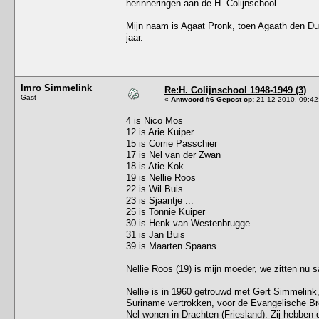
herinneringen aan de H. Colijnschool.
Mijn naam is Agaat Pronk, toen Agaath den Dul
jaar.
Imro Simmelink
Re:H. Colijnschool 1948-1949 (3)
Gast
«
Antwoord #6 Gepost op:
21-12-2010, 09:42
4 is Nico Mos
12 is Arie Kuiper
15 is Corrie Passchier
17 is Nel van der Zwan
18 is Atie Kok
19 is Nellie Roos
22 is Wil Buis
23 is Sjaantje ...
25 is Tonnie Kuiper
30 is Henk van Westenbrugge
31 is Jan Buis
39 is Maarten Spaans
Nellie Roos (19) is mijn moeder, we zitten nu 
Nellie is in 1960 getrouwd met Gert Simmelink,
Suriname vertrokken, voor de Evangelische Bro
Nel wonen in Drachten (Friesland). Zij hebben 