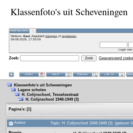
Klassenfoto's uit Scheveningen
Welkom,
Gast
. Alsjeblieft
inloggen
of
registreren
.
09-08-2026, 17:50:00
Login met
Zoek:
Geavanceerd zoek
Klassenfoto's uit Scheveningen
Lagere scholen
H. Colijnschool, Tesselsestraat
H. Colijnschool 1948-1949 (3)
Pagina's:
[
1
]
Auteur
Topic: H. Colijnschool 1948-1949 (3) (gelezen 
Roosje