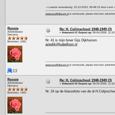
«
Laatste verandering: 22-12-2010, 08:48:15 door Leen
www.snuffelbeurs.nl
is vernieuwd, plaats snel een adverten
Roosje
Re: H. Colijnschool 1948-1949 (3)
Administrator
«
Antwoord #1 Gepost op:
06-04-2006, 11:52
Directeur
Nr. 41 is mijn broer Gijs Dijkhuizen.
Berichten: 1081
ariedijk@kabelfoon.nl
www.snuffelbeurs.nl
is vernieuwd, plaats snel een adverten
Roosje
Re: H. Colijnschool 1948-1949 (3)
Administrator
«
Antwoord #2 Gepost op:
06-04-2006, 11:52
Directeur
Nr. 24 op de klassefoto van de dr.H.Colijnscho
Berichten: 1081