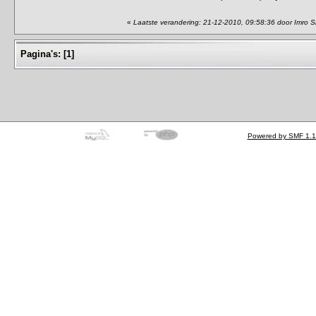
«
Laatste verandering: 21-12-2010, 09:58:36 door Imro S
Pagina's:
[
1
]
Powered by SMF 1.1