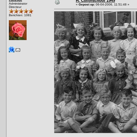
H. Colijnschool 1949
Administrator
«
Gepost op:
06-04-2006, 11:51:48 »
Directeur
Berichten: 1081