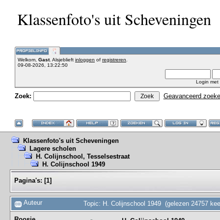
Klassenfoto's uit Scheveningen
Welkom,
Gast
. Alsjeblieft
inloggen
of
registreren
.
09-08-2026, 13:22:50
Login met
Zoek:
Geavanceerd zoek
Klassenfoto's uit Scheveningen
Lagere scholen
H. Colijnschool, Tesselsestraat
H. Colijnschool 1949
Pagina's:
[
1
]
Auteur
Topic: H. Colijnschool 1949 (gelezen 24757 kee
Roosje