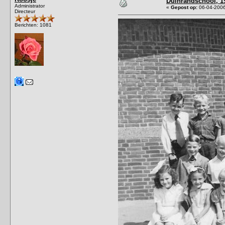
Duinrandschool, 19
Administrator
«
Gepost op:
06-04-2006
Directeur
Berichten: 1081