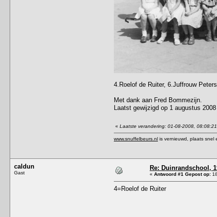
4.Roelof de Ruiter, 6.Juffrouw Pete
Met dank aan Fred Bommezijn.
Laatst gewijzigd op 1 augustus 2008
«
Laatste verandering: 01-08-2008, 08:08:2
www.snuffelbeurs.nl
is vernieuwd, plaats snel 
caldun
Re: Duinrandschool, 1
Gast
«
Antwoord #1 Gepost op:
18
4=Roelof de Ruiter