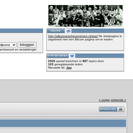
http://allesoverscheveningen.nl/start
De startpagina is
uitgebreid met een Bitcoin pagina om te traden
achtwoord en sessielengte
2520
aantal berichten in
887
topics door
103
geregistreerde leden
Nieuwste lid:
Jap
« vorige
volgende »