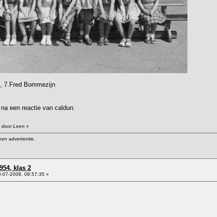
rs, 7.Fred Bommezijn
 na een reactie van caldun.
1 door Leen
»
een advertentie.
954, klas 2
-07-2008, 08:57:35 »