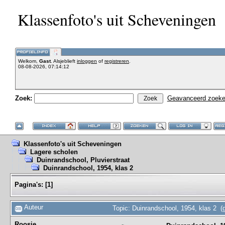
Klassenfoto's uit Scheveningen
Welkom,
Gast
. Alsjeblieft
inloggen
of
registreren
.
08-08-2026, 07:14:12
Zoek:
Geavanceerd zoek
Klassenfoto's uit Scheveningen
Lagere scholen
Duinrandschool, Pluvierstraat
Duinrandschool, 1954, klas 2
Pagina's:
[
1
]
Auteur
Topic: Duinrandschool, 1954, klas 2 (
Roosje