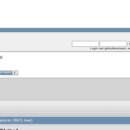
Login met gebruikersnaam, w
en
gelezen 38471 keer)