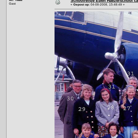
Schoolreisje Eben Haezerschool ca
Gast
«
Gepost op:
04-08-2008, 15:48:49 »