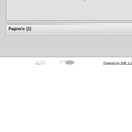
Pagina's:
[
1
]
Powered by SMF 1.1