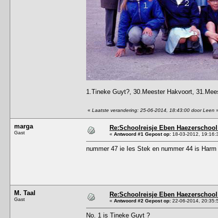
1.Tineke Guyt?, 30.Meester Hakvoort, 31.Mees
«
Laatste verandering: 25-06-2014, 18:43:00 door Leen
marga
Re:Schoolreisje Eben Haezerschool
Gast
«
Antwoord #1 Gepost op:
18-03-2012, 19:16:
nummer 47 ie Ies Stek en nummer 44 is Harm
M. Taal
Re:Schoolreisje Eben Haezerschool
Gast
«
Antwoord #2 Gepost op:
22-06-2014, 20:35:
No. 1 is Tineke Guyt ?