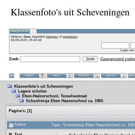
Klassenfoto's uit Scheveningen
Welkom,
Gast
. Alsjeblieft
inloggen
of
registreren
.
08-08-2026, 05:43:48
Login met
Zoek:
Geavanceerd zoek
Klassenfoto's uit Scheveningen
Lagere scholen
Eben-Haëzerschool, Tesselsestraat
Schoolreisje Eben Haezerschool ca. 1965
Pagina's:
[
1
]
Auteur
Topic: Schoolreisje Eben Haezerschool ca. 196
M. Taal