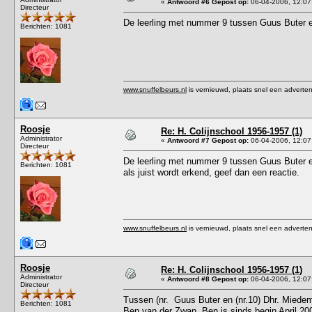
«
Antwoord #6 Gepost op:
06-04-2006, 12:07
Directeur
De leerling met nummer 9 tussen Guus Buter en
Berichten: 1081
www.snuffelbeurs.nl
is vernieuwd, plaats snel een adverten
Roosje
Re: H. Colijnschool 1956-1957 (1)
Administrator
«
Antwoord #7 Gepost op:
06-04-2006, 12:07
Directeur
De leerling met nummer 9 tussen Guus Buter en
Berichten: 1081
als juist wordt erkend, geef dan een reactie.
www.snuffelbeurs.nl
is vernieuwd, plaats snel een adverten
Roosje
Re: H. Colijnschool 1956-1957 (1)
Administrator
«
Antwoord #8 Gepost op:
06-04-2006, 12:07
Directeur
Tussen (nr. Guus Buter en (nr.10) Dhr. Miedem
Berichten: 1081
Ben van der Zwan. Ben is sinds begin April 