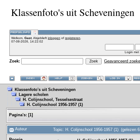
Klassenfoto's uit Scheveningen
Welkom,
Gast
. Alsjeblieft
inloggen
of
registreren
.
07-08-2026, 14:22:02
Login met
Zoek:
Geavanceerd zoek
Klassenfoto's uit Scheveningen
Lagere scholen
H. Colijnschool, Tesselsestraat
H. Colijnschool 1956-1957 (1)
Pagina's:
[
1
]
Auteur
Topic: H. Colijnschool 1956-1957 (1) (gelezen 
Roosje