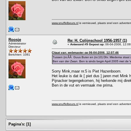
www.snuffelbeurs.nl
is vernieuwd, plaats snel een adverten
Roosje
Re: H. Colijnschool 1956-1957 (1)
Administrator
«
Antwoord #9 Gepost op:
06-04-2006, 12:08
Directeur
Citaat van: webmaster op 06-04-2006, 12:07:46
Berichten: 1081
Tussen (nr.ÂÂ Guus Buter en (nr.10) Dhr. Miedema staat (
Ben van der Zwan. Ben is sinds begin April 2005 met de
Sorry Mink,maar nr.5 is Piet Hazenboom.
Het leuke is dat ik [ piet dus ] jaren met Mink
Pijnacker tegengekomen, hij herkende mij direkt
Ben in de vut en vermaak me prima.
www.snuffelbeurs.nl
is vernieuwd, plaats snel een adverten
Pagina's:
[
1
]