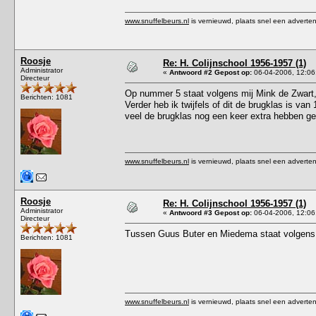
www.snuffelbeurs.nl
is vernieuwd, plaats snel een adverten
Roosje
Re: H. Colijnschool 1956-1957 (1)
Administrator
«
Antwoord #2 Gepost op:
06-04-2006, 12:06
Directeur
Op nummer 5 staat volgens mij Mink de Zwart,
Berichten: 1081
Verder heb ik twijfels of dit de brugklas is v
veel de brugklas nog een keer extra hebben g
www.snuffelbeurs.nl
is vernieuwd, plaats snel een adverten
Roosje
Re: H. Colijnschool 1956-1957 (1)
Administrator
«
Antwoord #3 Gepost op:
06-04-2006, 12:06
Directeur
Tussen Guus Buter en Miedema staat volgens
Berichten: 1081
www.snuffelbeurs.nl
is vernieuwd, plaats snel een adverten