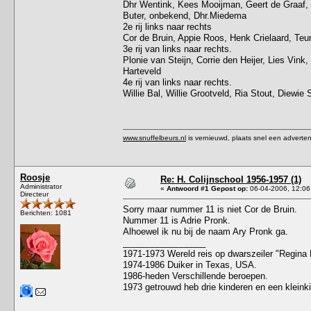
Dhr Wentink, Kees Mooijman, Geert de Graaf, 
Buter, onbekend, Dhr.Miedema
2e rij links naar rechts
Cor de Bruin, Appie Roos, Henk Crielaard, Teu
3e rij van links naar rechts.
Plonie van Steijn, Corrie den Heijer, Lies Vink
Harteveld
4e rij van links naar rechts.
Willie Bal, Willie Grootveld, Ria Stout, Diewie 
www.snuffelbeurs.nl
is vernieuwd, plaats snel een adverten
Roosje
Re: H. Colijnschool 1956-1957 (1)
Administrator
«
Antwoord #1 Gepost op:
06-04-2006, 12:06
Directeur
Sorry maar nummer 11 is niet Cor de Bruin.
Berichten: 1081
Nummer 11 is Adrie Pronk.
Alhoewel ik nu bij de naam Ary Pronk ga.
_________________
1971-1973 Wereld reis op dwarszeiler "Regina 
1974-1986 Duiker in Texas, USA.
1986-heden Verschillende beroepen.
1973 getrouwd heb drie kinderen en een kleink