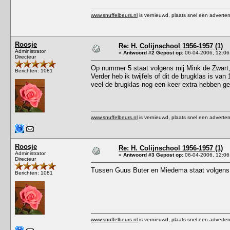
www.snuffelbeurs.nl
is vernieuwd, plaats snel een adverten
Roosje
Re: H. Colijnschool 1956-1957 (1)
Administrator
«
Antwoord #2 Gepost op:
06-04-2006, 12:06
Directeur
Op nummer 5 staat volgens mij Mink de Zwart,
Berichten: 1081
Verder heb ik twijfels of dit de brugklas is v
veel de brugklas nog een keer extra hebben g
www.snuffelbeurs.nl
is vernieuwd, plaats snel een adverten
Roosje
Re: H. Colijnschool 1956-1957 (1)
Administrator
«
Antwoord #3 Gepost op:
06-04-2006, 12:06
Directeur
Tussen Guus Buter en Miedema staat volgens
Berichten: 1081
www.snuffelbeurs.nl
is vernieuwd, plaats snel een adverten