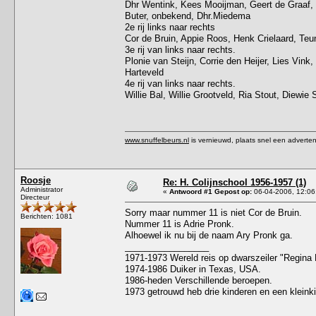
Dhr Wentink, Kees Mooijman, Geert de Graaf, 
Buter, onbekend, Dhr.Miedema
2e rij links naar rechts
Cor de Bruin, Appie Roos, Henk Crielaard, Teu
3e rij van links naar rechts.
Plonie van Steijn, Corrie den Heijer, Lies Vink
Harteveld
4e rij van links naar rechts.
Willie Bal, Willie Grootveld, Ria Stout, Diewie 
www.snuffelbeurs.nl
is vernieuwd, plaats snel een adverten
Roosje
Re: H. Colijnschool 1956-1957 (1)
Administrator
«
Antwoord #1 Gepost op:
06-04-2006, 12:06
Directeur
Sorry maar nummer 11 is niet Cor de Bruin.
Berichten: 1081
Nummer 11 is Adrie Pronk.
Alhoewel ik nu bij de naam Ary Pronk ga.
_________________
1971-1973 Wereld reis op dwarszeiler "Regina 
1974-1986 Duiker in Texas, USA.
1986-heden Verschillende beroepen.
1973 getrouwd heb drie kinderen en een kleink