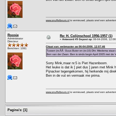
www.snuffelbeurs.nl
is vernieuwd, plaats snel een adverten
Roosje
Re: H. Colijnschool 1956-1957 (1)
Administrator
«
Antwoord #9 Gepost op:
06-04-2006, 12:08
Directeur
Citaat van: webmaster op 06-04-2006, 12:07:46
Berichten: 1081
Tussen (nr.ÂÂ Guus Buter en (nr.10) Dhr. Miedema staat (
Ben van der Zwan. Ben is sinds begin April 2005 met de
Sorry Mink,maar nr.5 is Piet Hazenboom.
Het leuke is dat ik [ piet dus ] jaren met Mink
Pijnacker tegengekomen, hij herkende mij direkt
Ben in de vut en vermaak me prima.
www.snuffelbeurs.nl
is vernieuwd, plaats snel een adverten
Pagina's:
[
1
]