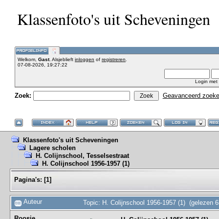
Klassenfoto's uit Scheveningen
Welkom,
Gast
. Alsjeblieft
inloggen
of
registreren
.
07-08-2026, 19:27:22
Login met
Zoek:
Geavanceerd zoek
Klassenfoto's uit Scheveningen
Lagere scholen
H. Colijnschool, Tesselsestraat
H. Colijnschool 1956-1957 (1)
Pagina's:
[
1
]
Auteur
Topic: H. Colijnschool 1956-1957 (1) (gelezen 
Roosje