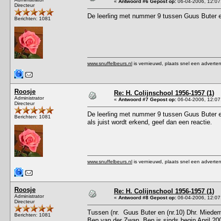
«
Antwoord #6 Gepost op:
06-04-2006, 12:07
Directeur
De leerling met nummer 9 tussen Guus Buter en
Berichten: 1081
www.snuffelbeurs.nl
is vernieuwd, plaats snel een adverten
Roosje
Re: H. Colijnschool 1956-1957 (1)
Administrator
«
Antwoord #7 Gepost op:
06-04-2006, 12:07
Directeur
De leerling met nummer 9 tussen Guus Buter en
Berichten: 1081
als juist wordt erkend, geef dan een reactie.
www.snuffelbeurs.nl
is vernieuwd, plaats snel een adverten
Roosje
Re: H. Colijnschool 1956-1957 (1)
Administrator
«
Antwoord #8 Gepost op:
06-04-2006, 12:07
Directeur
Tussen (nr. Guus Buter en (nr.10) Dhr. Miedem
Berichten: 1081
Ben van der Zwan. Ben is sinds begin April 