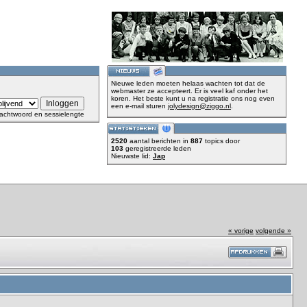
Nieuwe leden moeten helaas wachten tot dat de
webmaster ze accepteert. Er is veel kaf onder het
koren. Het beste kunt u na registratie ons nog even
een e-mail sturen
jolydesign@ziggo.nl
.
achtwoord en sessielengte
2520
aantal berichten in
887
topics door
103
geregistreerde leden
Nieuwste lid:
Jap
« vorige
volgende »