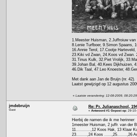
1.Meester Huisman, 2.Juffroiuw van 
8.Lenie Turfboer, 9.Simon Spaans, 1
16.Annie Terol, 17.Cootje Harteveld, 
23.Kiki vd Zwan, 24.Koos vd Zwan. 2
31.Tinus Kulk, 32.Piet Vrolijk, 33.M
39.Johan Bal, 40.Kees Dijkhuizen, 4
46.Dik Taal, 47.Leo Knoester, 48.Ge
Met dank aan Jan de Bruijn (nr. 42).
Laatst gewijzigd op 12 augustus 20
«
Laatste verandering: 12-08-2009, 08:20:2
jmdebruijn
Re: Pr. Julianaschool, 19
Gast
«
Antwoord #1 Gepost op:
29-10-
Hierbij de namen die ik me herinner:
1meester Huisman, 2 juffr. van der Bos
11............,12 Koos Hak, 13 Klaar Kulk,
23.........,24 Koos ......,25........,2