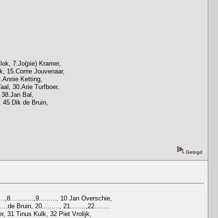
ok, 7.Jo(pie) Kramer,
k, 15.Corrie Jouvenaar,
2.Annie Ketting,
al, 30.Arie Turfboer,
 38.Jan Bal,
 45.Dik de Bruin,
Gelogd
8............,9........., 10 Jan Overschie,
.de Bruin, 20........., 21........,22........
er, 31 Tinus Kulk, 32 Piet Vrolijk,