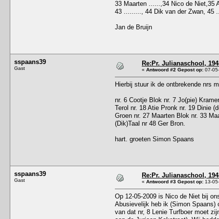
33 Maarten ......,34 Nico de Niet,35 A
43 ........., 44 Dik van der Zwan, 45 ......
Jan de Bruijn
sspaans39
Re:Pr. Julianaschool, 194
Gast
«
Antwoord #2 Gepost op:
07-05-
Hierbij stuur ik de ontbrekende nrs
nr. 6 Cootje Blok nr. 7 Jo(pie) Kram
Terol nr. 18 Atie Pronk nr. 19 Dinie 
Groen nr. 27 Maarten Blok nr. 33 Maa
(Dik)Taal nr 48 Ger Bron.
hart. groeten Simon Spaans
sspaans39
Re:Pr. Julianaschool, 194
Gast
«
Antwoord #3 Gepost op:
13-05-
Op 12-05-2009 is Nico de Niet bij o
Abusievelijk heb ik (Simon Spaans) on
van dat nr, 8 Lenie Turfboer moet zi