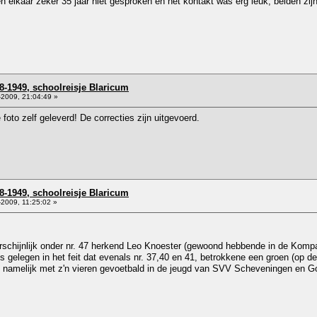
n elkaar zeker 35 jaar niet gesproken en het kontakt was erg leuk, beiden zijn
8-1949, schoolreisje Blaricum
2009, 21:04:49 »
e foto zelf geleverd! De correcties zijn uitgevoerd.
8-1949, schoolreisje Blaricum
2009, 11:25:02 »
schijnlijk onder nr. 47 herkend Leo Knoester (gewoond hebbende in de Kompa
gelegen in het feit dat evenals nr. 37,40 en 41, betrokkene een groen (op de
n namelijk met z'n vieren gevoetbald in de jeugd van SVV Scheveningen en Go