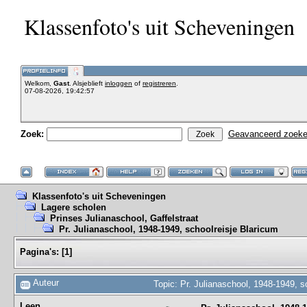
Klassenfoto's uit Scheveningen
Welkom,
Gast
. Alsjeblieft
inloggen
of
registreren
.
07-08-2026, 19:42:57
Zoek:
Geavanceerd zoek
Klassenfoto's uit Scheveningen
Lagere scholen
Prinses Julianaschool, Gaffelstraat
Pr. Julianaschool, 1948-1949, schoolreisje Blaricum
Pagina's:
[
1
]
Auteur
Topic: Pr. Julianaschool, 1948-1949, 
Leen