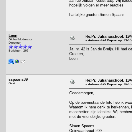
aan de Juriaan Kokstraat). Wij hadde
hopelijk volgen er meer reacties,
hartelijke groeten Simon Spaans
Leen
Re:Pr. Julianaschool, 194
Global Moderator
«
Antwoord #4 Gepost op:
13-05-
Directeur
Ja, nr. 42 is Jan de Bruijn. Hij had d
Berichten: 267
Groeten,
Leen
sspaans39
Re:Pr. Julianaschool, 194
Gast
«
Antwoord #5 Gepost op:
16-05-
Goedemorgen,
Op de bovenstaande foto heb ik waar
Waarom ik hem denk te herkennen, is 
manchetten zijn identiek. Wij hebbe
met de vriendelijke groeten.
Simon Spaans
Ooievaartsraat 209