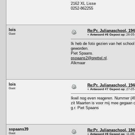
2162 XL Lisse
0252-862255
lois
Re:Pr. Julianaschool, 194
Gast
«
Antwoord #6 Gepost op:
26-05-
Ik heb de foto gezien van het schoo
geworden.
Piet Spaans.
pspaans2@prettel.nl
.
Alkmaar
lois
Re:Pr. Julianaschool, 194
Gast
«
Antwoord #7 Gepost op:
27-05-
Ikwil nog even reageren. Nummer (49)
zit Maarten is voor mij mee gegaan 
g.r. Piet Spaans
sspaans39
Re:Pr. Julianaschool, 194
Gast
«
Antwoord #8 Gepost op:
11-08-