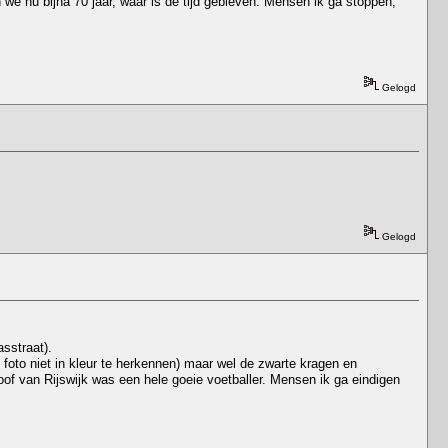
 we nu bijna 70 jaar, waar is de tijd gebleven. Mensen ik ga stoppen,
Gelogd
Gelogd
sstraat).
 foto niet in kleur te herkennen) maar wel de zwarte kragen en
of van Rijswijk was een hele goeie voetballer. Mensen ik ga eindigen