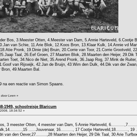
der Bos, 3.Meester Otten, 4.Meester van Dam, 5.Annie Harteveld, 6.Cootje Bl
0.Jan van Schie, 11.Arie Blok, 12.Koos Bron, 13.Klaar Kulk, 14.Annie vd Mar
18.Atie Pronk, 19.Dinie (de) Bruin, 20.Corrie van Toor, 21.Corrie Grootveld, 2
5.Jaap Taal, 26.Eef Groen, 27.Maarten Blok, 28.Maarten den Heijer, 29.Dik Ta
aarten Toet, 34.Nico de Niet, 35.Arend Pronk, 36.Jaap Rog, 37.Mink de Ruiter,
1.Goof van Rijswijk, 42.Jan de Bruijn, 43.Wim den Dulk, 44.Dik van der Zwan,
r Bron, 49.Maarten Bal.
09 na een reactie van Simon Spaans.
9 door Leen
»
48-1949, schoolreisje Blaricum
2008, 18:34:52 »
, 3 meester Otten, 4 meester van Dam, 5 Annie Harteveld, 6...........,7..........,
14..........,15 ......Jouvenaar, 16.........., 17 Cootje Harteveld,18.........., 19 ....
6 Adri van den Oever,27.........,28 Maarten den Heijer, 29 Dik Taal, 30 Arie Turfbo