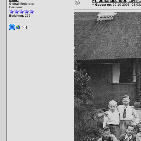
Pr. Julianaschool, 1948-
Global Moderator
«
Gepost op:
29-10-2008, 08:03
Directeur
Berichten: 267