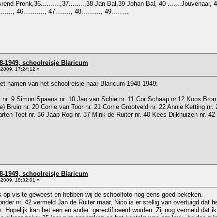
rend Pronk,36..........,37........,38 Jan Bal,39 Johan Bal, 40 .......Jouvenaar,
.., 46..........., 47........, 48.........., 49.........
8-1949, schoolreisje Blaricum
2009, 17:24:12 »
 met namen van het schoolreisje naar Blaricum 1948-1949:
er nr. 9 Simon Spaans nr. 10 Jan van Schie nr. 11 Cor Schaap nr.12 Koos Bron 
(de) Bruin nr. 20 Corrie van Toor nr. 21 Corrie Grootveld nr. 22 Annie Ketting n
rten Toet nr. 36 Jaap Rog nr. 37 Mink de Ruiter nr. 40 Kees Dijkhuizen nr. 42 
8-1949, schoolreisje Blaricum
2009, 18:32:01 »
ns op visite geweest en hebben wij de schoolfoto nog eens goed bekeken.
der nr. 42 vermeld Jan de Ruiter maar, Nico is er stellig van overtuigd dat het
jn. Hopelijk kan het een en ander gerectificeerd worden. Zij nog vermeld dat 