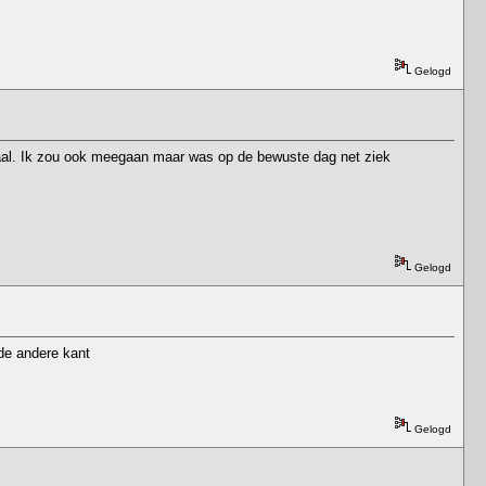
Gelogd
emaal. Ik zou ook meegaan maar was op de bewuste dag net ziek
Gelogd
 de andere kant
Gelogd