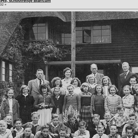
1949, schoolreisje Blaricum
:32 »