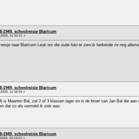
8-1949, schoolreisje Blaricum
2009, 21:52:41 »
l reisje naar Blaricem.Leuk om die oude foto te zien,ik herkende ze nog all
8-1949, schoolreisje Blaricum
2009, 11:38:54 »
 is Maarten Bal, zat 2 of 3 klassen lager en is de broer van Jan Bal die aan
om dat zo als vermeld ik ziek was.
8-1949, schoolreisje Blaricum
2009, 20:18:07 »