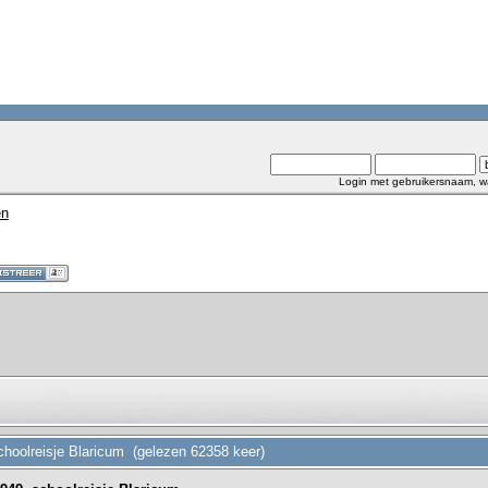
Login met gebruikersnaam, w
en
schoolreisje Blaricum (gelezen 62358 keer)