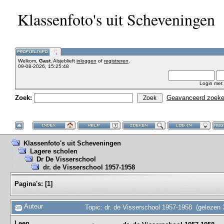
Klassenfoto's uit Scheveningen
Welkom,
Gast
. Alsjeblieft
inloggen
of
registreren
.
09-08-2026, 15:25:48
Login met
Zoek:
Geavanceerd zoek
Klassenfoto's uit Scheveningen
Lagere scholen
Dr De Visserschool
dr. de Visserschool 1957-1958
Pagina's:
[
1
]
Auteur
Topic: dr. de Visserschool 1957-1958 (gelezen 
Leen