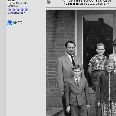
dr. de Visserschool 1957-1958
Global Moderator
«
Gepost op:
26-03-2013, 08:35:17 »
Directeur
Berichten: 267