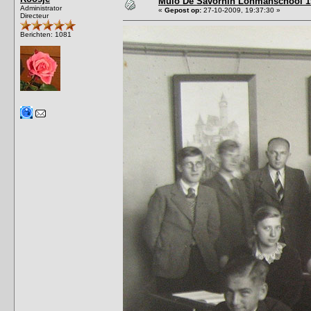
Mulo De Savornin Lohmanschool 1
Administrator
«
Gepost op:
27-10-2009, 19:37:30 »
Directeur
Berichten: 1081