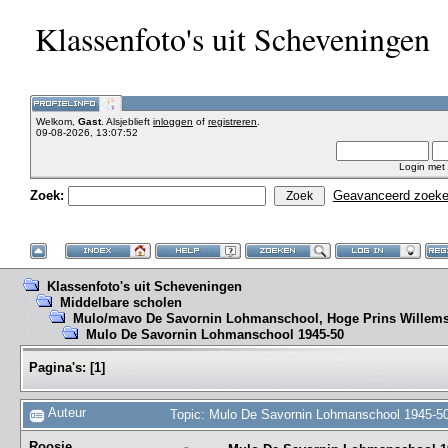
Klassenfoto's uit Scheveningen
Welkom,
Gast
. Alsjeblieft
inloggen
of
registreren
.
09-08-2026, 13:07:52
Login met
Zoek:
Geavanceerd zoek
Klassenfoto's uit Scheveningen
Middelbare scholen
Mulo/mavo De Savornin Lohmanschool, Hoge Prins Willems
Mulo De Savornin Lohmanschool 1945-50
Pagina's:
[
1
]
Auteur
Topic: Mulo De Savornin Lohmanschool 1945-50
Roosje