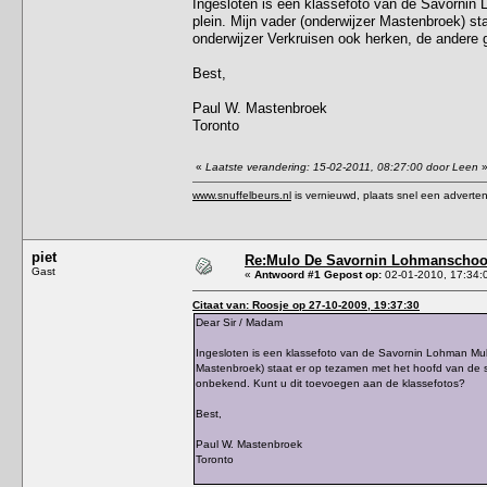
Ingesloten is een klassefoto van de Savornin
plein. Mijn vader (onderwijzer Mastenbroek) st
onderwijzer Verkruisen ook herken, de andere 
Best,
Paul W. Mastenbroek
Toronto
«
Laatste verandering: 15-02-2011, 08:27:00 door Leen
www.snuffelbeurs.nl
is vernieuwd, plaats snel een adverten
piet
Re:Mulo De Savornin Lohmanschool
Gast
«
Antwoord #1 Gepost op:
02-01-2010, 17:34:
Citaat van: Roosje op 27-10-2009, 19:37:30
Dear Sir / Madam
Ingesloten is een klassefoto van de Savornin Lohman Mul
Mastenbroek) staat er op tezamen met het hoofd van de sch
onbekend. Kunt u dit toevoegen aan de klassefotos?
Best,
Paul W. Mastenbroek
Toronto