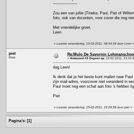
--------------------
Zou een van jullie (Tineke, Paul, Piet of Wi
foto, ook van docenten, voor zover die nog niet
Met vriendelijke groet,
Leen
«
Laatste verandering: 15-02-2011, 08:54:34 door Leen
piet
Re:Mulo De Savornin Lohmanschool
Gast
«
Antwoord #3 Gepost op:
15-02-2011, 23:24:
dag Leen!
Ik denk dat je het beste kunt mailen naar Pau
zijn mail-adres, voorzover niet veranderd in ee
Paul moet nog een schat aan foto 's hebben li
Piet
«
Laatste verandering: 15-02-2011, 23:29:58 door piet
»
Pagina's:
[
1
]