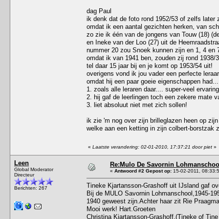
dag Paul
ik denk dat de foto rond 1952/53 of zelfs later 
omdat ik een aantal gezichten herken, van scho
zo zie ik één van de jongens van Touw (18) (de
en Ineke van der Loo (27) uit de Heemraadstraat
nummer 20 zou Snoek kunnen zijn en 1, 4 en 7
omdat ik van 1941 ben, zouden zij rond 1938/3
tel daar 15 jaar bij en je komt op 1953/54 uit!
overigens vond ik jou vader een perfecte leraar
omdat hij een paar goeie eigenschappen had...
1. zoals alle leraren daar.... super-veel ervaring
2. hij gaf de leerlingen toch een zekere mate v
3. liet absoluut niet met zich sollen!
ik zie 'm nog over zijn brilleglazen heen op zijn
welke aan een ketting in zijn colbert-borstzak z
«
Laatste verandering: 02-01-2010, 17:37:21 door piet
»
Leen
Re:Mulo De Savornin Lohmanschool
Global Moderator
«
Antwoord #2 Gepost op:
15-02-2011, 08:33:
Directeur
Tineke Kjartansson-Grashoff uit IJsland gaf ov
Berichten: 267
Bij de MULO Savornin Lohmanschool,1945-1950
1940 geweest zijn.Achter haar zit Rie Praagma
Mooi werk! Hart.Groeten
Christina Kjartansson-Grashoff.(Tineke of