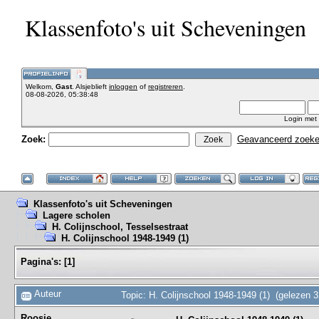
Klassenfoto's uit Scheveningen
Welkom,
Gast
. Alsjeblieft
inloggen
of
registreren
.
08-08-2026, 05:38:48
Login met
Zoek:
Geavanceerd zoek
Klassenfoto's uit Scheveningen
Lagere scholen
H. Colijnschool, Tesselsestraat
H. Colijnschool 1948-1949 (1)
Pagina's:
[
1
]
Auteur
Topic: H. Colijnschool 1948-1949 (1) (gelezen 
Roosje