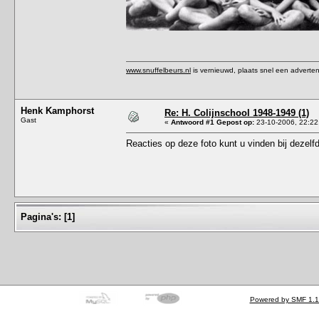
www.snuffelbeurs.nl
is vernieuwd, plaats snel een adverten
Henk Kamphorst
Re: H. Colijnschool 1948-1949 (1)
Gast
«
Antwoord #1 Gepost op:
23-10-2006, 22:22
Reacties op deze foto kunt u vinden bij dezelfd
Pagina's:
[
1
]
Powered by SMF 1.1