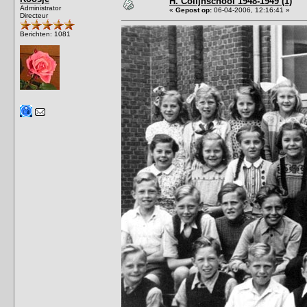
H. Colijnschool 1948-1949 (1)
Administrator
«
Gepost op:
06-04-2006, 12:16:41 »
Directeur
Berichten: 1081