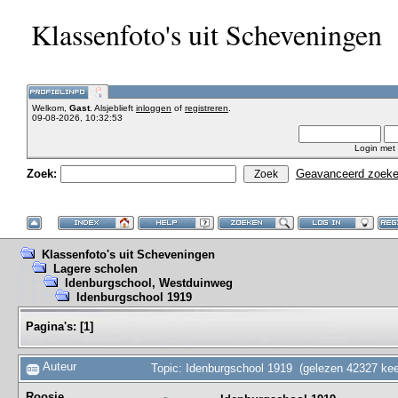
Klassenfoto's uit Scheveningen
Welkom,
Gast
. Alsjeblieft
inloggen
of
registreren
.
09-08-2026, 10:32:53
Login met
Zoek:
Geavanceerd zoek
Klassenfoto's uit Scheveningen
Lagere scholen
Idenburgschool, Westduinweg
Idenburgschool 1919
Pagina's:
[
1
]
Auteur
Topic: Idenburgschool 1919 (gelezen 42327 kee
Roosje