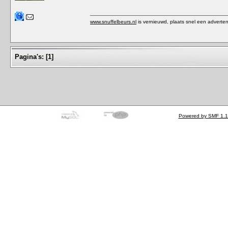
www.snuffelbeurs.nl
is vernieuwd, plaats snel een adverten
Pagina's:
[
1
]
Powered by SMF 1.1