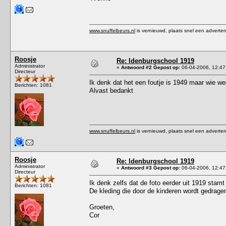
www.snuffelbeurs.nl
is vernieuwd, plaats snel een adverten
Roosje
Re: Idenburgschool 1919
Administrator
«
Antwoord #2 Gepost op:
06-04-2006, 12:47
Directeur
Ik denk dat het een foutje is 1949 maar wie we
Berichten: 1081
Alvast bedankt
www.snuffelbeurs.nl
is vernieuwd, plaats snel een adverten
Roosje
Re: Idenburgschool 1919
Administrator
«
Antwoord #3 Gepost op:
06-04-2006, 12:47
Directeur
Ik denk zelfs dat de foto eerder uit 1919 stamt
Berichten: 1081
De kleding die door de kinderen wordt gedragen
Groeten,
Cor